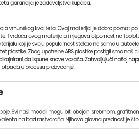
teta garancija je zadovoljstva kupaca.
a vrhunskog kvaliteta. Ovaj materijal je dobro poznat po svo
te. Tvrdoća ovog materijala i njegova otpornost na top
ijalu koji je svoju popularnost stekao ne samo u autoelekt
et plastike. Zbog upotrebe ABS plastike postigli smo naš cilj
i dizajnirani da ispune snove vozača. Zahvaljujući našoj na
otpada u procesu proizvodnje.
e
te boje. Svi naši modeli mogu biti obojani srebrnom, grafitn
valenta na bazi rastvarača. Njihova glavna prednost je što su