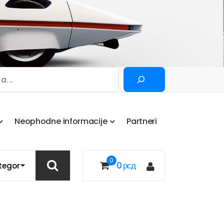
Pretraga
N
e
o
p
h
o
d
n
e
i
n
f
o
r
m
a
c
i
j
e
P
a
r
t
n
e
r
i
0
0
рсд