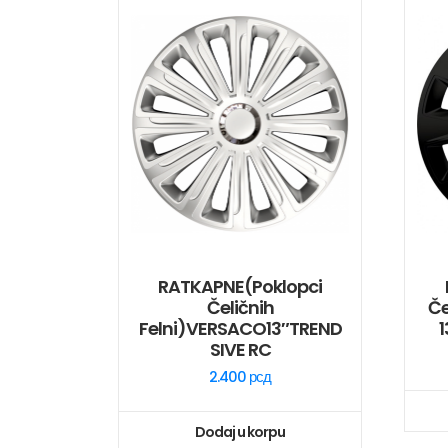
RATKAPNE(poklopci
Čeličnih
Če
Felni)VERSACO13″TREND
SIVE RC
2.400
рсд
Dodaj u korpu