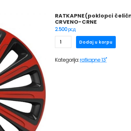
RATKAPNE(poklopci čeličn
CRVENO-CRNE
2.500
рсд
RATKAPNE(poklopci
Dodaj u korpu
čeličnih
felni)VERSACO
Kategorija:
ratkapne 13"
13"
TREND
CRVENO-
CRNE
količina