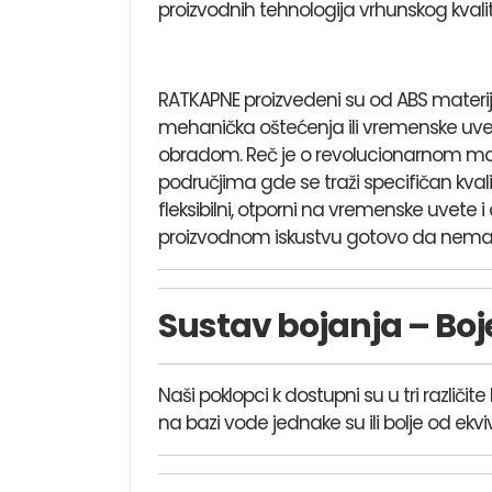
proizvodnih tehnologija vrhunskog kvali
RATKAPNE proizvedeni su od ABS materijal
mehanička oštećenja ili vremenske uve
obradom. Reč je o revolucionarnom mater
područjima gde se traži specifičan kvalit
fleksibilni, otporni na vremenske uvete 
proizvodnom iskustvu gotovo da nema 
Sustav bojanja – Boj
Naši poklopci k dostupni su u tri različi
na bazi vode jednake su ili bolje od ekvi