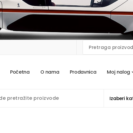
P
o
č
e
t
n
a
O
n
a
m
a
P
r
o
d
a
v
n
i
c
a
M
o
j
n
a
l
o
g