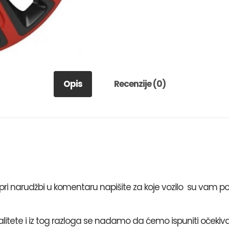
Opis
Recenzije (0)
i narudžbi u komentaru napišite za koje vozilo su vam po
valitete i iz tog razloga se nadamo da ćemo ispuniti očekiva