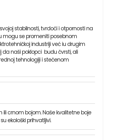
joj stabilnosti, tvrdoći i otpornosti na
lotu mogu se promeniti posebnom
rotehničkoj industriji već iu drugim
 da naši poklopci budu čvrsti, ali
prednoj tehnologiji i stečenom
om ili crnom bojom. Naše kvalitetne boje
 ekološki prihvatljivi.