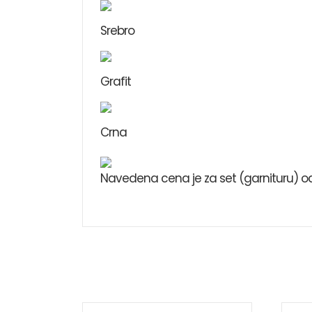
Srebro
Grafit
Crna
Navedena cena je za set (garnituru) od