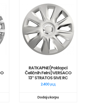
RATKAPNE(poklopci
CO
Čeličnih Felni)VERSACO
13″ STRATOS SIVE RC
2.400
рсд
Dodaj u korpu