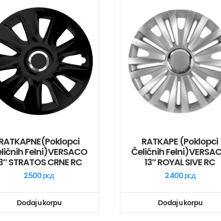
RATKAPNE(poklopci
RATKAPE (poklopci
ličnih Felni)VERSACO
Čeličnih Felni)VERSA
13″ STRATOS CRNE RC
13″ ROYAL SIVE RC
2.500
рсд
2.400
рсд
Dodaj u korpu
Dodaj u korpu