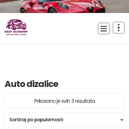
Skoči
na
sadržaj
Uživajte u vožnji!
Auto dizalice
Sortirano
Prikazano je svih 3 rezultata
po
popularnosti