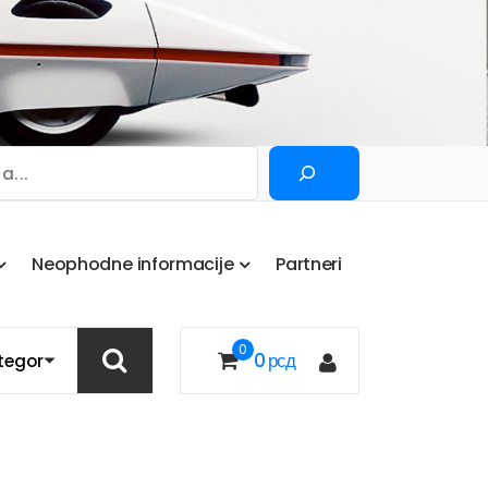
Pretraga
N
e
o
p
h
o
d
n
e
i
n
f
o
r
m
a
c
i
j
e
P
a
r
t
n
e
r
i
0
0
рсд