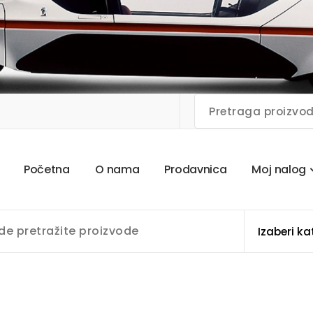
P
o
č
e
t
n
a
O
n
a
m
a
P
r
o
d
a
v
n
i
c
a
M
o
j
n
a
l
o
g