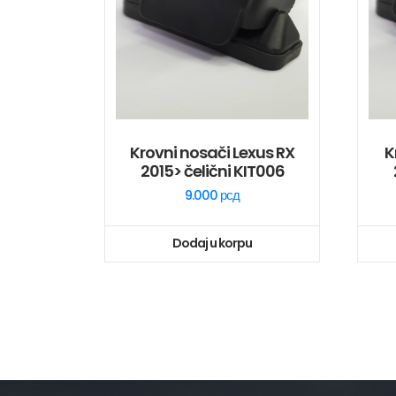
Krovni nosači Lexus RX
K
2015> čelični KIT006
9.000
рсд
Dodaj u korpu