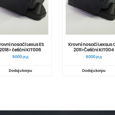
rovni nosači Lexus ES
Krovni nosači Lexsus 
2018> čelični KIT006
2011>Čelični KIT004
9.000
рсд
9.000
рсд
Dodaj u korpu
Dodaj u korpu