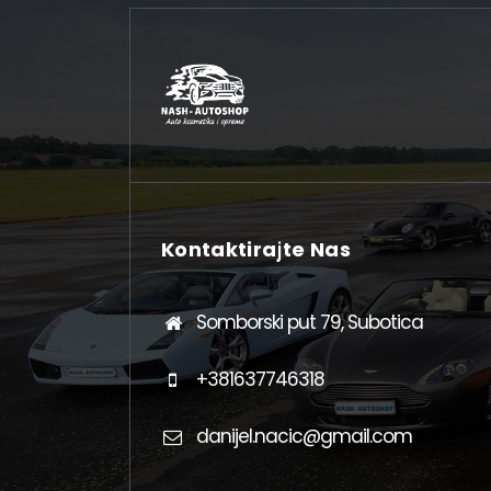
Kontaktirajte Nas
Somborski put 79, Subotica
+381637746318
danijel.nacic@gmail.com