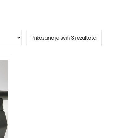
Sortirano
Prikazano je svih 3 rezultata
po
popularnosti