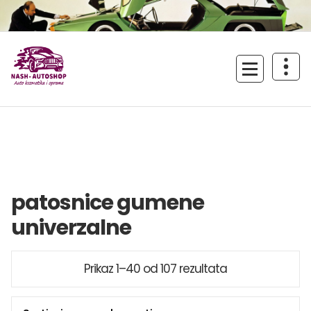
Skoči
na
sadržaj
Uživajte u vožnji!
patosnice gumene
univerzalne
Sortirano
Prikaz 1–40 od 107 rezultata
po
popularnosti