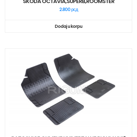
SKODA OCTAVIA,SUPERB,ROOMSTER
2.800
рсд
Dodaj u korpu