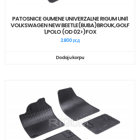
PATOSNICE GUMENE UNIVERZALNE RIGUM UNI1
VOLKSWAGEN NEW BEETLE(BUBA)BROUK,GOLF
1,POLO (OD 02>)FOX
2.800
рсд
Dodaj u korpu