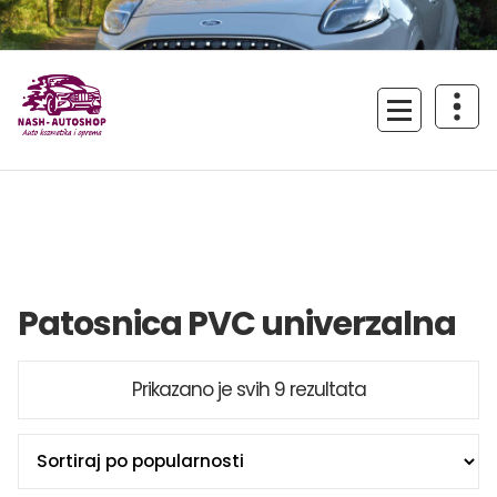
Skoči
na
sadržaj
Uživajte u vožnji!
Patosnica PVC univerzalna
Sortirano
Prikazano je svih 9 rezultata
po
popularnosti