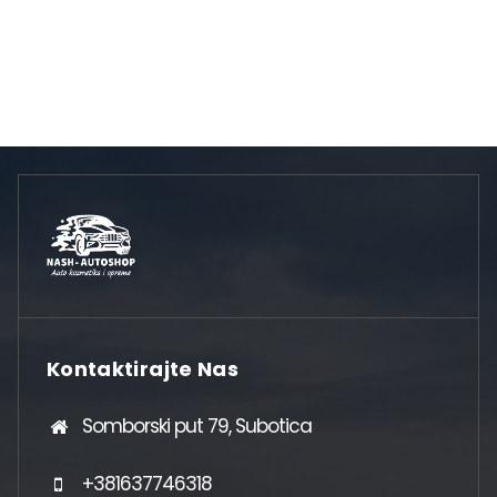
3.600 рсд.
Kontaktirajte Nas
Somborski put 79, Subotica
+381637746318