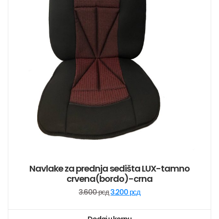
Navlake za prednja sedišta LUX-tamno
crvena(bordo)-crna
Originalna
Trenutna
3.600
рсд
3.200
рсд
cena
cena
je
je: