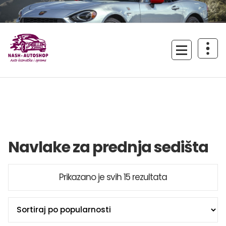
Skoči
na
sadržaj
Uživajte u vožnji!
Navlake za prednja sedišta
Sortirano
Prikazano je svih 15 rezultata
po
popularnosti