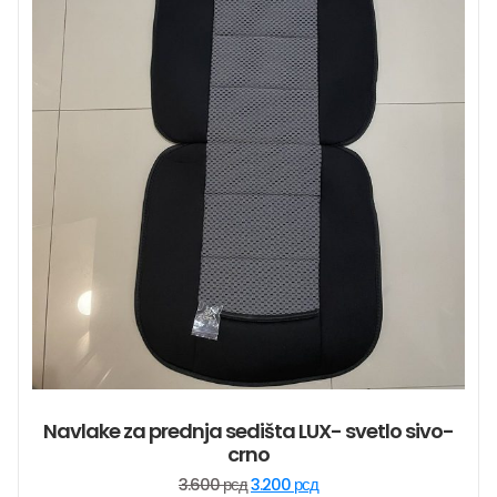
Navlake za prednja sedišta LUX- svetlo sivo-
crno
Originalna
Trenutna
3.600
рсд
3.200
рсд