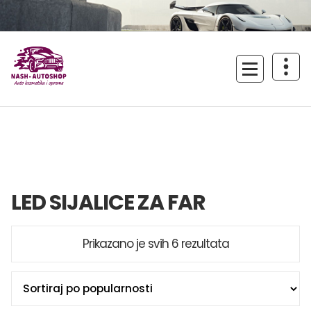
Skoči
na
sadržaj
Uživajte u vožnji!
LED SIJALICE ZA FAR
Sortirano
Prikazano je svih 6 rezultata
po
popularnosti