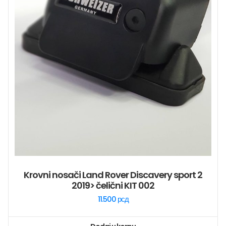
Krovni nosači Land Rover Discavery sport 2
2019> čelični KIT 002
11.500
рсд