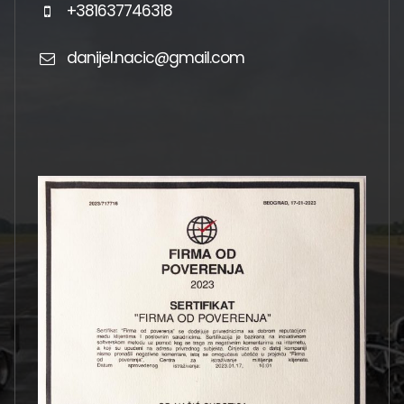
+381637746318
danijel.nacic@gmail.com