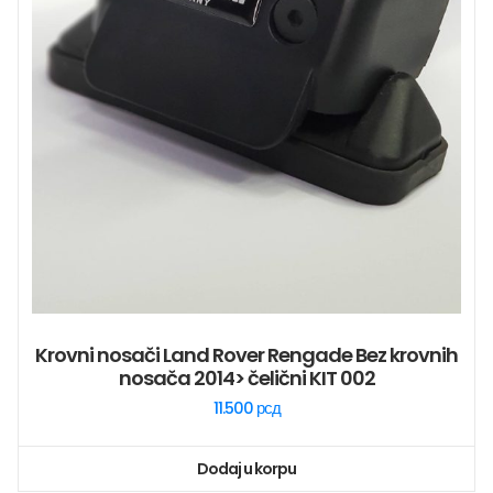
Krovni nosači Land Rover Rengade Bez krovnih
nosača 2014> čelični KIT 002
11.500
рсд
Dodaj u korpu