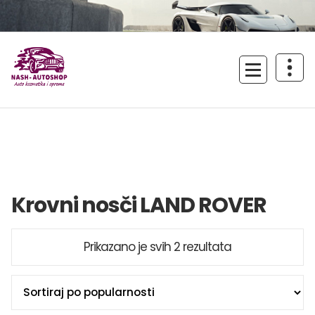
Skoči
na
sadržaj
Uživajte u vožnji!
Krovni nosči LAND ROVER
Sortirano
Prikazano je svih 2 rezultata
po
popularnosti