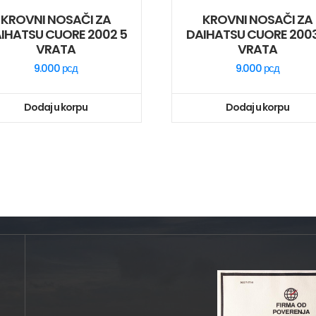
KROVNI NOSAČI ZA
KROVNI NOSAČI ZA
IHATSU CUORE 2002 5
DAIHATSU CUORE 2003
VRATA
VRATA
9.000
рсд
9.000
рсд
Dodaj u korpu
Dodaj u korpu