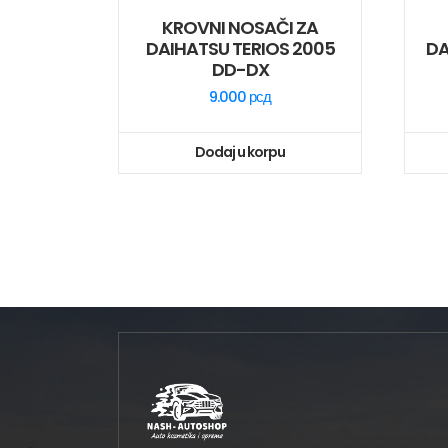
KROVNI NOSAČI ZA
DAIHATSU TERIOS 2005
DA
DD-DX
9.000
рсд
Dodaj u korpu