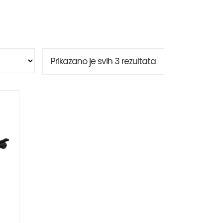
Sortirano
Prikazano je svih 3 rezultata
po
popularnosti