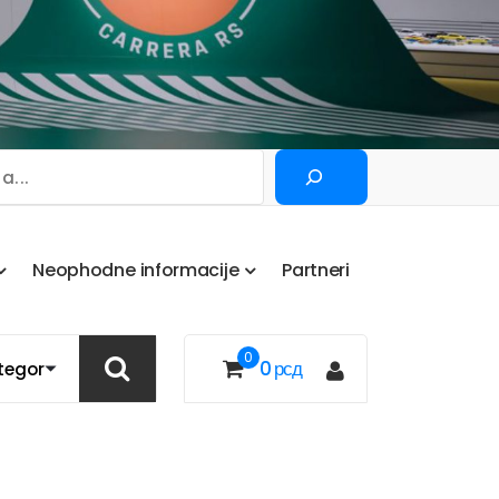
Pretraga
N
e
o
p
h
o
d
n
e
i
n
f
o
r
m
a
c
i
j
e
P
a
r
t
n
e
r
i
0
0
рсд