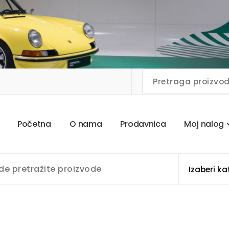
P
o
č
e
t
n
a
O
n
a
m
a
P
r
o
d
a
v
n
i
c
a
M
o
j
n
a
l
o
g