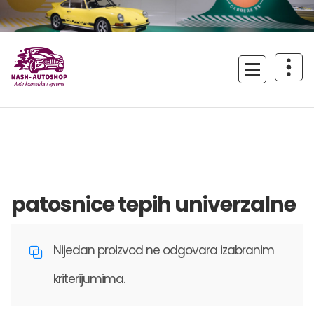
Skoči
na
sadržaj
Uživajte u vožnji!
patosnice tepih univerzalne
Nijedan proizvod ne odgovara izabranim
kriterijumima.