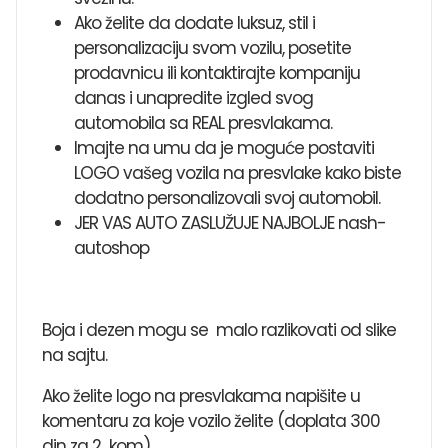
Ako želite da dodate luksuz, stil i
personalizaciju svom vozilu, posetite
prodavnicu ili kontaktirajte kompaniju
danas i unapredite izgled svog
automobila sa REAL presvlakama.
Imajte na umu da je moguće postaviti
LOGO vašeg vozila na presvlake kako biste
dodatno personalizovali svoj automobil.
JER VAS AUTO ZASLUŽUJE NAJBOLJE nash-
autoshop
Boja i dezen mogu se malo razlikovati od slike
na sajtu.
Ako želite logo na presvlakama napišite u
komentaru za koje vozilo želite (doplata 300
din za 2 kom)