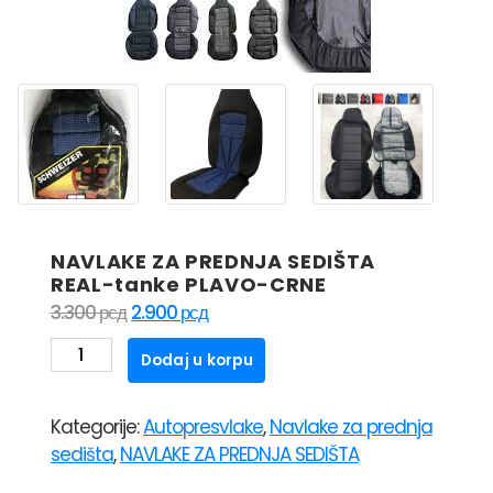
NAVLAKE ZA PREDNJA SEDIŠTA
REAL-tanke PLAVO-CRNE
Originalna
Trenutna
3.300
рсд
2.900
рсд
cena
cena
NAVLAKE
Dodaj u korpu
je
je:
ZA
bila:
2.900 рсд.
PREDNJA
3.300 рсд.
Kategorije:
Autopresvlake
,
Navlake za prednja
SEDIŠTA
sedišta
,
NAVLAKE ZA PREDNJA SEDIŠTA
REAL-
tanke