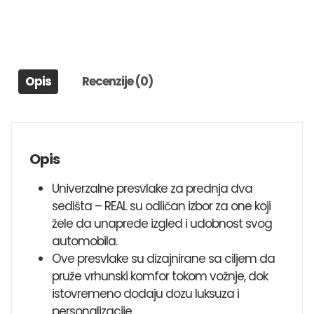
PLAVO-
CRNE
količina
Opis
Recenzije (0)
Opis
Univerzalne presvlake za prednja dva
sedišta – REAL su odličan izbor za one koji
žele da unaprede izgled i udobnost svog
automobila.
Ove presvlake su dizajnirane sa ciljem da
pruže vrhunski komfor tokom vožnje, dok
istovremeno dodaju dozu luksuza i
personalizacije.