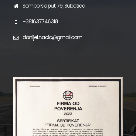
Somborski put 79, Subotica
+381637746318
danijel.nacic@gmail.com