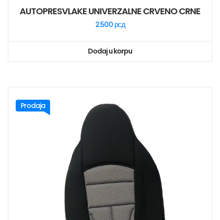
AUTOPRESVLAKE UNIVERZALNE CRVENO CRNE
2.500
рсд
Dodaj u korpu
Prodaja