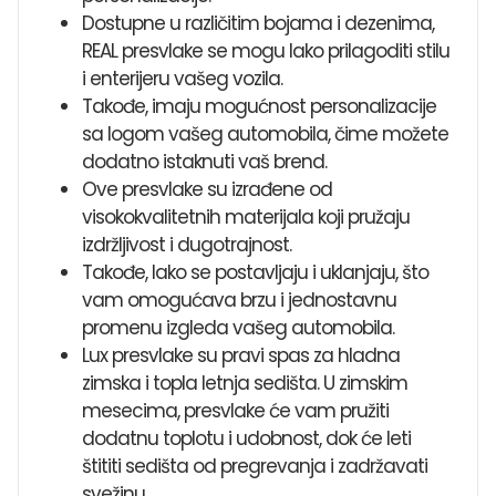
Dostupne u različitim bojama i dezenima,
REAL presvlake se mogu lako prilagoditi stilu
i enterijeru vašeg vozila.
Takođe, imaju mogućnost personalizacije
sa logom vašeg automobila, čime možete
dodatno istaknuti vaš brend.
Ove presvlake su izrađene od
visokokvalitetnih materijala koji pružaju
izdržljivost i dugotrajnost.
Takođe, lako se postavljaju i uklanjaju, što
vam omogućava brzu i jednostavnu
promenu izgleda vašeg automobila.
Lux presvlake su pravi spas za hladna
zimska i topla letnja sedišta. U zimskim
mesecima, presvlake će vam pružiti
dodatnu toplotu i udobnost, dok će leti
štititi sedišta od pregrevanja i zadržavati
svežinu.