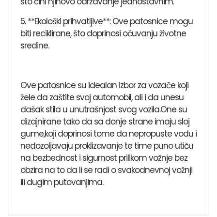
što čini njihovo održavanje jednostavnim.
5. **Ekološki prihvatljive**: Ove patosnice mogu
biti reciklirane, što doprinosi očuvanju životne
sredine.
Ove patosnice su idealan izbor za vozače koji
žele da zaštite svoj automobil, ali i da unesu
dašak stila u unutrašnjost svog vozila.One su
dizajnirane tako da sa donje strane imaju sloj
gume,koji doprinosi tome da nepropuste vodu i
nedozoljavaju proklizavanje te time puno utiču
na bezbednost i sigurnost prilikom vožnje bez
obzira na to da li se radi o svakodnevnoj vožnji
ili dugim putovanjima.