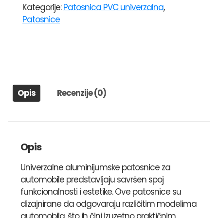
Kategorije:
Patosnica PVC univerzalna
,
KARBON
Patosnice
količina
Opis
Recenzije (0)
Opis
Univerzalne aluminijumske patosnice za
automobile predstavljaju savršen spoj
funkcionalnosti i estetike. Ove patosnice su
dizajnirane da odgovaraju različitim modelima
automobila, što ih čini izuzetno praktičnim