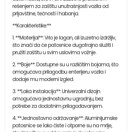
rešenjem za zaštitu unutrašnjosti vozila od
prljavštine, tečnosti i habanja.
**Karakteristike:**
1. **Materijal**: Vrlo je lagan, ali izuzetno izdržljiv,
što znači da će patosnice dugotrajno služiti i
pružiti zaštitu u svim uslovima vožnje.
2. **Boje**: Dostupne su u različitim bojama, što
omogućava prilagodbu enterijeru vozila i
dodaje mu moderni izgled.
3. **Laka instalacija**: Univerzalni dizajn
omogućava jednostavnu ugradnju, bez
potrebe za dodatnim prilagođavanjem.
4. **Jednostavno održavanje**: Aluminijumske
patosnice se lako čiste i otporne su na mrlje,