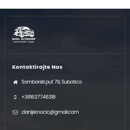
Kontaktirajte Nas
Somborski put 79, Subotica
+381637746318
danijel.nacic@gmail.com