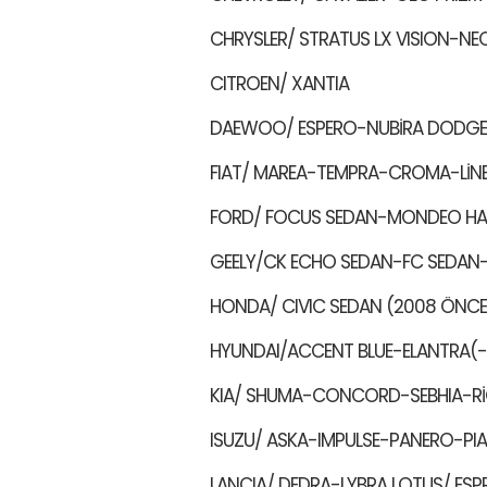
CHRYSLER/ STRATUS LX VISION-NE
CITROEN/ XANTIA
DAEWOO/ ESPERO-NUBİRA DODGE
FIAT/ MAREA-TEMPRA-CROMA-LİN
FORD/ FOCUS SEDAN-MONDEO HA
GEELY/CK ECHO SEDAN-FC SEDAN
HONDA/ CIVIC SEDAN (2008 ÖNCE
HYUNDAI/ACCENT BLUE-ELANTRA(-2
KIA/ SHUMA-CONCORD-SEBHIA-Rİ
ISUZU/ ASKA-IMPULSE-PANERO-PI
LANCIA/ DEDRA-LYBRA LOTUS/ ESPR