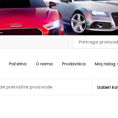
P
o
č
e
t
n
a
O
n
a
m
a
P
r
o
d
a
v
n
i
c
a
M
o
j
n
a
l
o
g