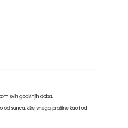
om svih godišnjih doba.
o od sunca, kiše, snega, prašine kao i od