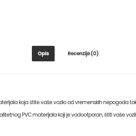
Opis
Recenzije (0)
rijala koja štite vaše vozilo od vremenskih nepogoda tok
itetnog PVC materijala koji je vodootporan, štiti vaše vozil