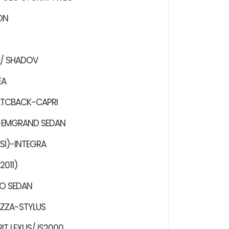
ON
/ SHADOV
EA
TCBACK-CAPRI
-EMGRAND SEDAN
Sİ)-INTEGRA
011)
O SEDAN
AZZA-STYLUS
IT LEXUS/ IS2000