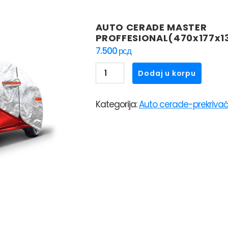
AUTO CERADE MASTER
PROFFESIONAL(470x177x1
7.500
рсд
AUTO
Dodaj u korpu
CERADE
MASTER
Kategorija:
Auto cerade-prekrivač
PROFFESIONAL(470x177x137)GROUP
6
količina