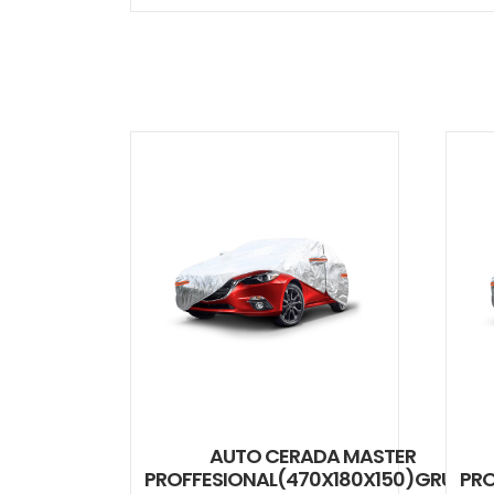
AUTO CERADA MASTER
PROFFESIONAL(470X180X150)GRUOP
PRO