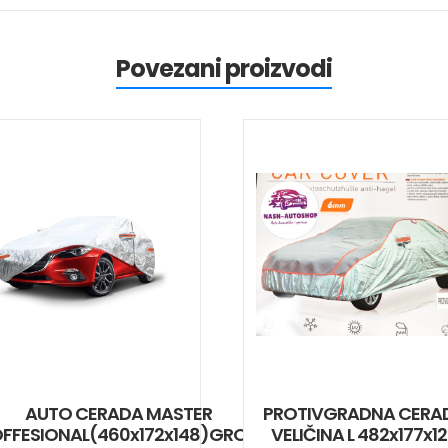
Povezani proizvodi
AUTO CERADA MASTER
PROTIVGRADNA CERA
FFESIONAL(460x172x148)GROUP
VELIČINA L 482x177x1