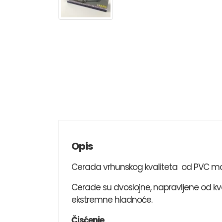
Opis
Cerada vrhunskog kvaliteta od PVC mate
Cerade su dvoslojne, napravljene od kval
ekstremne hladnoće.
Čisćenje