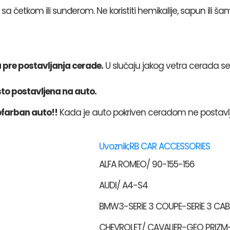
 sa četkom ili sunđerom. Ne koristiti hemikalije, sapun ili š
a pre postavljanja cerade.
U slučaju jakog vetra cerada se
rsto postavljena na auto.
ofarban auto!!
Kada je auto pokriven ceradom ne postavlj
Uvoznik;RB CAR ACCESSORIES
ALFA ROMEO/ 90-155-156
AUDI/ A4-S4
BMW3-SERİE 3 COUPE-SERİE 3 C
CHEVROLET/ CAVALIER-GEO PRIZ