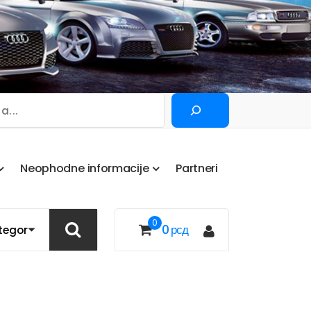
Pretraga
N
e
o
p
h
o
d
n
e
i
n
f
o
r
m
a
c
i
j
e
P
a
r
t
n
e
r
i
0
0
рсд