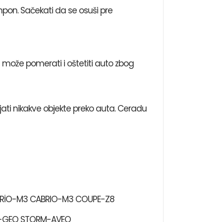
ampon. Sačekati da se osuši pre
 može pomerati i oštetiti auto zbog
ati nikakve objekte preko auta. Ceradu
ABRİO-M3 CABRIO-M3 COUPE-Z8
M-GEO STORM-AVEO