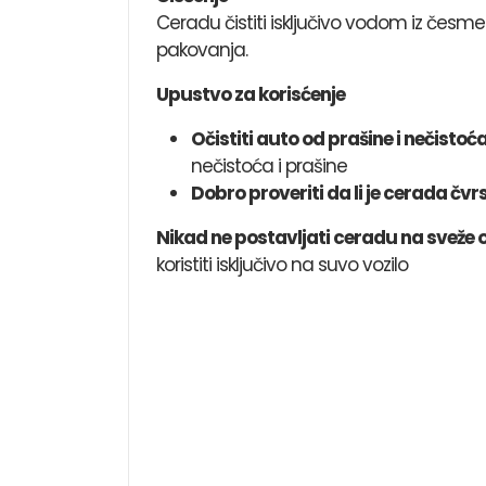
Ceradu čistiti isključivo vodom iz česme
pakovanja.
Upustvo za korisćenje
Očistiti auto od prašine i nečistoć
nečistoća i prašine
Dobro proveriti da li je cerada čv
Nikad ne postavljati ceradu na sveže 
koristiti isključivo na suvo vozilo