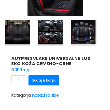
AUTPRESVLAKE UNIVERZALNE LUX
EKO KOŽA CRVENO-CRNE
6.000
рсд
AUTPRESVLAKE
Dodaj u korpu
UNIVERZALNE
LUX
Kategorija:
nosači za skije
EKO
KOŽA
CRVENO-