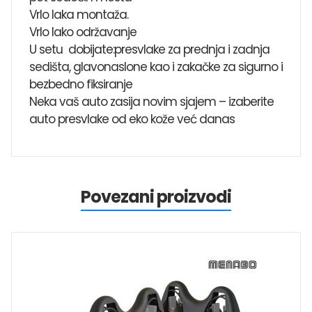
Vrlo laka montaža.
Vrlo lako održavanje
U setu dobijate:presvlake za prednja i zadnja
sedišta, glavonaslone kao i zakačke za sigurno i
bezbedno fiksiranje
Neka vaš auto zasija novim sjajem – izaberite
auto presvlake od eko kože već danas
Povezani proizvodi