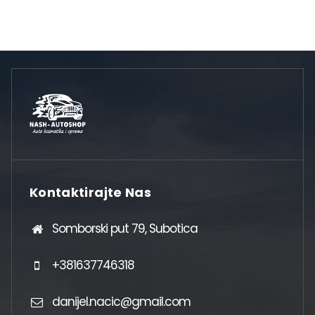
Kontaktirajte Nas
Somborski put 79, Subotica
+381637746318
danijel.nacic@gmail.com