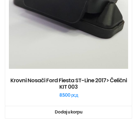
Krovni Nosači Ford Fiesta ST-Line 2017> Čelični
KIT 003
8.500
рсд
Dodaj u korpu