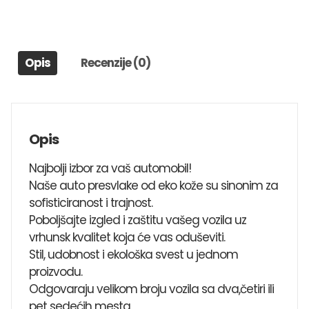
CRNE
količina
Opis
Recenzije (0)
Opis
Najbolji izbor za vaš automobil!
Naše auto presvlake od eko kože su sinonim za
sofisticiranost i trajnost.
Poboljšajte izgled i zaštitu vašeg vozila uz
vrhunsk kvalitet koja će vas oduševiti.
Stil, udobnost i ekološka svest u jednom
proizvodu.
Odgovaraju velikom broju vozila sa dva,četiri ili
pet sedećih mesta