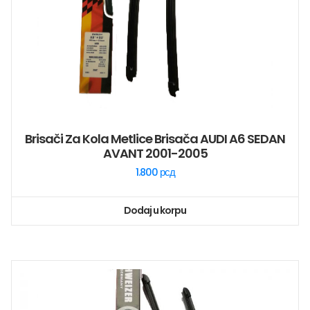
Brisači Za Kola Metlice Brisača AUDI A6 SEDAN
AVANT 2001-2005
1.800
рсд
Dodaj u korpu