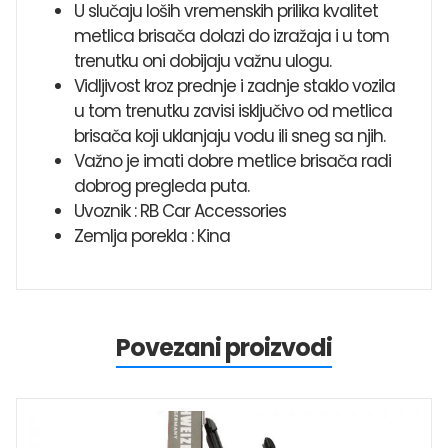
U slučaju loših vremenskih prilika kvalitet
metlica brisača dolazi do izražaja i u tom
trenutku oni dobijaju važnu ulogu.
Vidljivost kroz prednje i zadnje staklo vozila
u tom trenutku zavisi isključivo od metlica
brisača koji uklanjaju vodu ili sneg sa njih.
Važno je imati dobre metlice brisača radi
dobrog pregleda puta.
Uvoznik : RB Car Accessories
Zemlja porekla : Kina
Povezani proizvodi