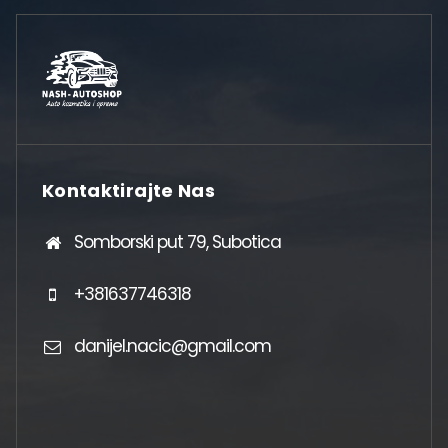
Kontaktirajte Nas
Somborski put 79, Subotica
+381637746318
danijel.nacic@gmail.com