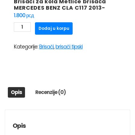
Brisači za kola Metlice brisača
MERCEDES BENZ CLA C117 2013-
1.800
рсд
Brisači
Dodaj u korpu
za
kola
Kategorije:
Brisači
,
brisači tipski
Metlice
brisača
MERCEDES
BENZ
CLA
C117
Opis
Recenzije (0)
2013-
količina
Opis