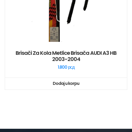
Brisači Za Kola Metlice Brisača AUDI A3 HB
2003-2004
1.800
рсд
Dodaj u korpu