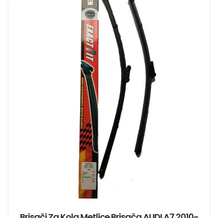
Brisači Za Kola Metlice Brisača AUDI A7 2010-