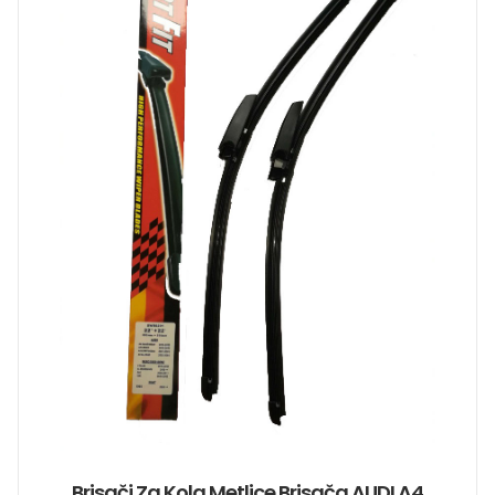
Brisači Za Kola Metlice Brisača AUDI A4