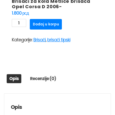
Brisači za kola Metlice brisača
Opel Corsa D 2006-
1.800
рсд
Brisači
Dodaj u korpu
za
kola
Kategorije:
Brisači
,
brisači tipski
Metlice
brisača
Opel
Corsa
D
2006-
Opis
Recenzije (0)
količina
Opis