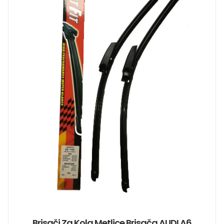
Brisači Za Kola Metlice Brisača AUDI A6