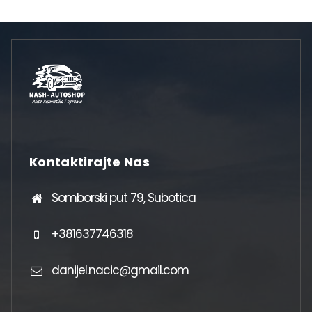
Kontaktirajte Nas
Somborski put 79, Subotica
+381637746318
danijel.nacic@gmail.com