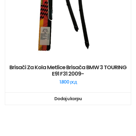
Brisači Za Kola Metlice Brisača BMW 3 TOURING
E91 F31 2009-
1.800
рсд
Dodaj u korpu