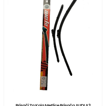
Brisači Za Kola Metlice Brisača AUDI A3