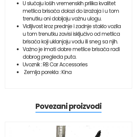
U slučaju loših vremenskih prilika kvalitet
metlica brisača dolazi do izražaja i u tom
trenutku oni dobijaju važnu ulogu.
Vidljivost kroz prednje i zadnje staklo vozila
u tom trenutku zavisi isključivo od metlica
brisača koji uklanjaju vodu ili sneg sa njih.
Važno je imati dobre metlice brisača radi
dobrog pregleda puta.
Uvoznik : RB Car Accessories
Zemlja porekla : Kina
Povezani proizvodi