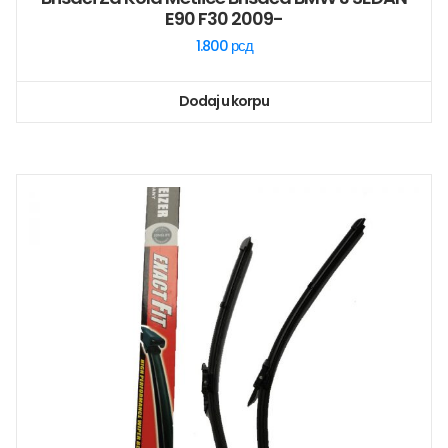
E90 F30 2009-
1.800
рсд
Dodaj u korpu