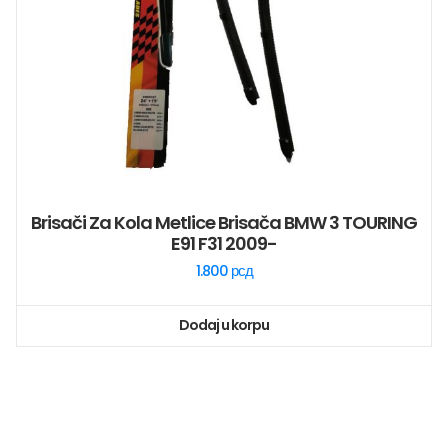
Brisači Za Kola Metlice Brisača BMW 3 TOURING
E91 F31 2009-
1.800
рсд
Dodaj u korpu