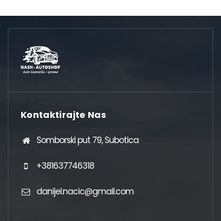
Kontaktirajte Nas
Somborski put 79, Subotica
+381637746318
danijel.nacic@gmail.com