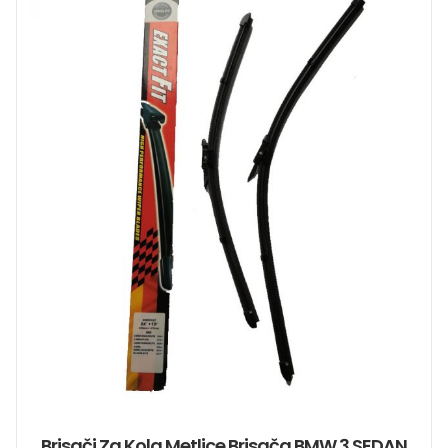
Brisači Za Kola Metlice Brisača BMW 3 SEDAN