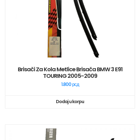
Brisači Za Kola Metlice Brisača BMW 3 E91
TOURING 2005-2009
1.800
рсд
Dodaj u korpu