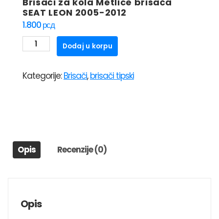
Brisači za kola Metlice brisača
SEAT LEON 2005-2012
1.800
рсд
Brisači
Dodaj u korpu
za
kola
Kategorije:
Brisači
,
brisači tipski
Metlice
brisača
SEAT
LEON
2005-
2012
Opis
Recenzije (0)
količina
Opis