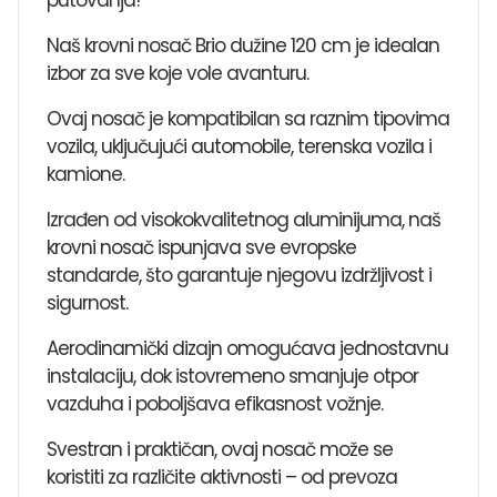
Naš krovni nosač Brio dužine 120 cm je idealan
izbor za sve koje vole avanturu.
Ovaj nosač je kompatibilan sa raznim tipovima
vozila, uključujući automobile, terenska vozila i
kamione.
Izrađen od visokokvalitetnog aluminijuma, naš
krovni nosač ispunjava sve evropske
standarde, što garantuje njegovu izdržljivost i
sigurnost.
Aerodinamički dizajn omogućava jednostavnu
instalaciju, dok istovremeno smanjuje otpor
vazduha i poboljšava efikasnost vožnje.
Svestran i praktičan, ovaj nosač može se
koristiti za različite aktivnosti – od prevoza