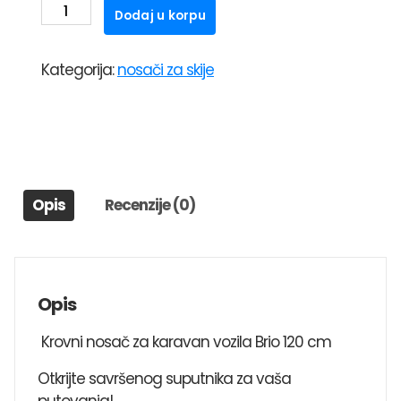
KROVNI
Dodaj u korpu
NOSAČ
ZA
Kategorija:
nosači za skije
KARAVAN
VOZILA
BRIO
120
cm
SILVER
Opis
Recenzije (0)
količina
Opis
Krovni nosač za karavan vozila Brio 120 cm
Otkrijte savršenog suputnika za vaša
putovanja!