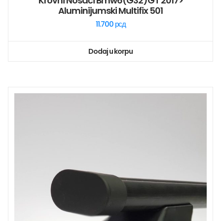
Krovni Nosači Bmw6(g32)GT 2017>
Aluminijumski Multifix 501
11.700
рсд
Dodaj u korpu