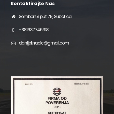
Kontaktirajte Nas
Somborski put 79, Subotica
+381637746318
danijel.nacic@gmail.com