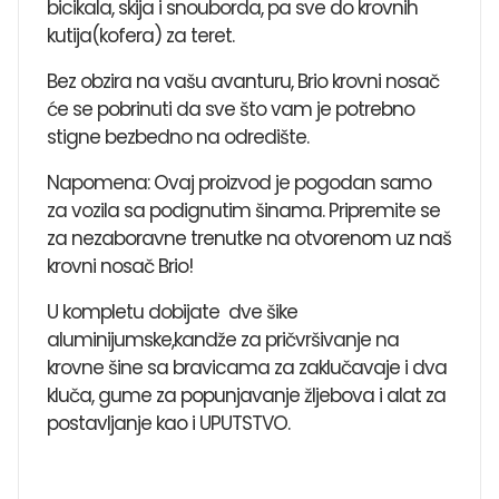
bicikala, skija i snouborda, pa sve do krovnih
kutija(kofera) za teret.
Bez obzira na vašu avanturu, Brio krovni nosač
će se pobrinuti da sve što vam je potrebno
stigne bezbedno na odredište.
Napomena: Ovaj proizvod je pogodan samo
za vozila sa podignutim šinama. Pripremite se
za nezaboravne trenutke na otvorenom uz naš
krovni nosač Brio!
U kompletu dobijate dve šike
aluminijumske,kandže za pričvršivanje na
krovne šine sa bravicama za zaklučavaje i dva
kluča, gume za popunjavanje žljebova i alat za
postavljanje kao i UPUTSTVO.