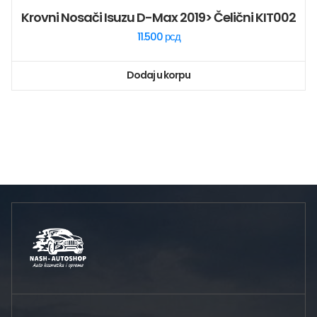
Krovni Nosači Isuzu D-Max 2019> Čelični KIT002
11.500
рсд
Dodaj u korpu