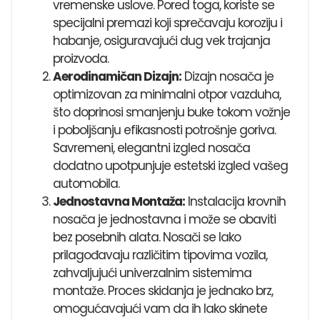
vremenske uslove. Pored toga, koriste se
specijalni premazi koji sprečavaju koroziju i
habanje, osiguravajući dug vek trajanja
proizvoda.
Aerodinamičan Dizajn:
Dizajn nosača je
optimizovan za minimalni otpor vazduha,
što doprinosi smanjenju buke tokom vožnje
i poboljšanju efikasnosti potrošnje goriva.
Savremeni, elegantni izgled nosača
dodatno upotpunjuje estetski izgled vašeg
automobila.
Jednostavna Montaža:
Instalacija krovnih
nosača je jednostavna i može se obaviti
bez posebnih alata. Nosači se lako
prilagođavaju različitim tipovima vozila,
zahvaljujući univerzalnim sistemima
montaže. Proces skidanja je jednako brz,
omogućavajući vam da ih lako skinete