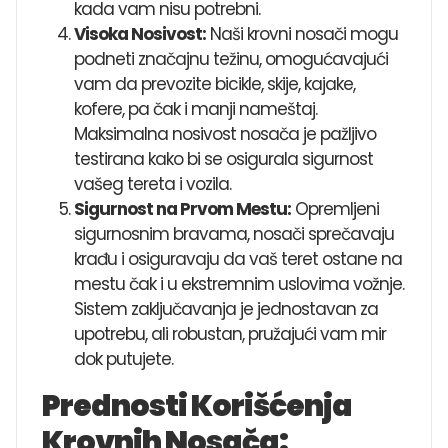
kada vam nisu potrebni.
Visoka Nosivost:
Naši krovni nosači mogu
podneti značajnu težinu, omogućavajući
vam da prevozite bicikle, skije, kajake,
kofere, pa čak i manji nameštaj.
Maksimalna nosivost nosača je pažljivo
testirana kako bi se osigurala sigurnost
vašeg tereta i vozila.
Sigurnost na Prvom Mestu:
Opremljeni
sigurnosnim bravama, nosači sprečavaju
krađu i osiguravaju da vaš teret ostane na
mestu čak i u ekstremnim uslovima vožnje.
Sistem zaključavanja je jednostavan za
upotrebu, ali robustan, pružajući vam mir
dok putujete.
Prednosti Korišćenja
Krovnih Nosača: