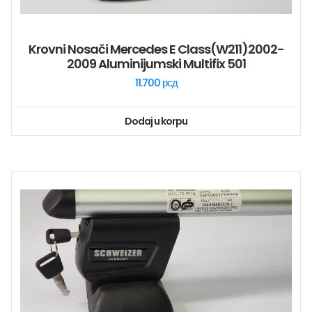
Krovni Nosači Mercedes E Class(W211)2002-
2009 Aluminijumski Multifix 501
11.700
рсд
Dodaj u korpu