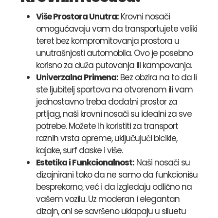
Više Prostora Unutra:
Krovni nosači
omogućavaju vam da transportujete veliki
teret bez kompromitovanja prostora u
unutrašnjosti automobila. Ovo je posebno
korisno za duža putovanja ili kampovanja.
Univerzalna Primena:
Bez obzira na to da li
ste ljubitelj sportova na otvorenom ili vam
jednostavno treba dodatni prostor za
prtljag, naši krovni nosači su idealni za sve
potrebe. Možete ih koristiti za transport
raznih vrsta opreme, uključujući bicikle,
kajake, surf daske i više.
Estetika i Funkcionalnost:
Naši nosači su
dizajnirani tako da ne samo da funkcionišu
besprekorno, već i da izgledaju odlično na
vašem vozilu. Uz moderan i elegantan
dizajn, oni se savršeno uklapaju u siluetu