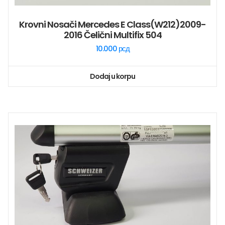
Krovni Nosači Mercedes E Class(W212)2009-
2016 Čelični Multifix 504
10.000
рсд
Dodaj u korpu