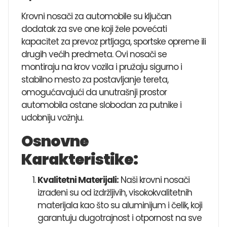
Krovni nosači za automobile su ključan
dodatak za sve one koji žele povećati
kapacitet za prevoz prtljaga, sportske opreme ili
drugih većih predmeta. Ovi nosači se
montiraju na krov vozila i pružaju sigurno i
stabilno mesto za postavljanje tereta,
omogućavajući da unutrašnji prostor
automobila ostane slobodan za putnike i
udobniju vožnju.
Osnovne
Karakteristike:
Kvalitetni Materijali:
Naši krovni nosači
izrađeni su od izdržljivih, visokokvalitetnih
materijala kao što su aluminijum i čelik, koji
garantuju dugotrajnost i otpornost na sve