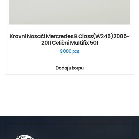
Krovni Nosači Mercredes B Class(W245)2005-
2011 Čelični Multifix 501
9.000
рсд
Dodaj u korpu