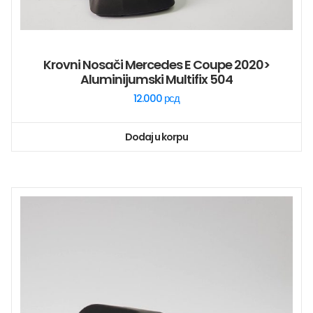
Krovni Nosači Mercedes E Coupe 2020>
Aluminijumski Multifix 504
12.000
рсд
Dodaj u korpu