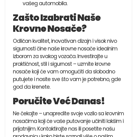
vašeg automobila.
Zašto Izabrati Naše
Krovne Nosače?
Odličan kvalitet, inovativan dizajn i visok nivo
sigurnosti čine naše krovne nosače idealnim
izborom za svakog vozača. Investirajte u
praktičnost, stil i sigurnost – uzmite krovne
nosače koji će vam omogućiti da slobodno
putujete i nosite sve što vam je potrebno, gde
god da krenete.
Poručite Već Danas!
Ne čekajte – unapredite svoje vozilo sa krovnim
nosačima koji će vaše putovanje učiniti lakšim i
prijatnijim. Kontaktirajte nas ili posetite našu
prodavnicu kako biste saznali više o našim