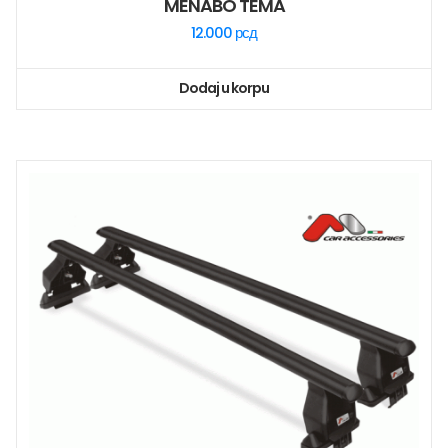
MENABO TEMA
12.000
рсд
Dodaj u korpu