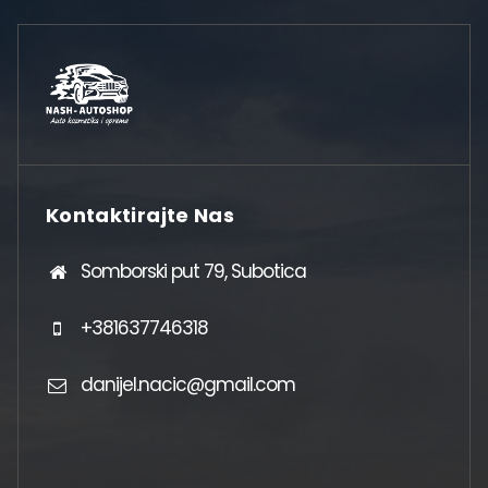
Kontaktirajte Nas
Somborski put 79, Subotica
+381637746318
danijel.nacic@gmail.com