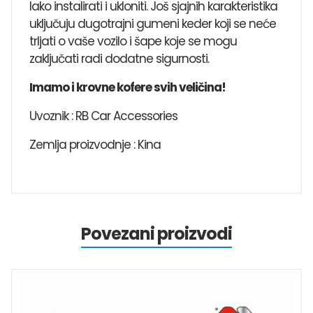
lako instalirati i ukloniti. Još sjajnih karakteristika
uključuju dugotrajni gumeni keder koji se neće
trljati o vaše vozilo i šape koje se mogu
zaključati radi dodatne sigurnosti.
Imamo i krovne kofere svih veličina!
Uvoznik : RB Car Accessories
Zemlja proizvodnje : Kina
Povezani proizvodi