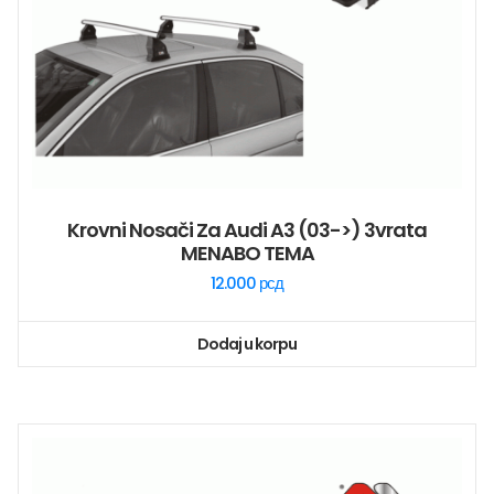
Krovni Nosači Za Audi A3 (03->) 3vrata
MENABO TEMA
12.000
рсд
Dodaj u korpu