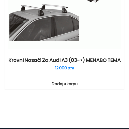
Krovni Nosači Za Audi A3 (03->) MENABO TEMA
12.000
рсд
Dodaj u korpu