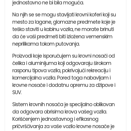
jednostavno ne bi bila moguća.
Na njih se se mogu stavljati krovni koferi koji su
mesto za lagane, glomazne predmete koje je
teško staviti u kabinu vozila, ne morate brinuti
da će vaši predmeti biti izložena vemenskim
neprilikama tokom putovanja.
Proizvodi koje isporučujem su krovni nosači od
čelika i aluminijuma koji odgovaraju širokom
rasponu tipova vozila, pokrivajući rekreaciju i
komercijalna vozila. Pored toga ​​nabavljam i
krovne nosače i dodatnu opremu za džipove i
SUV.
Sistem krovnih nosača je specijalno oblikovan
da odgovara obrisima krova vašeg vozila.
Korišćenjem jednostavnog i efikasnog
pričvršćivanja za vaše vozilo krovne nosače je