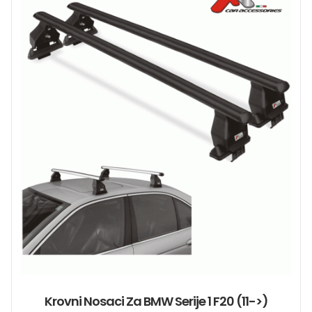
Krovni Nosaci Za BMW Serije 1 F20 (11->)