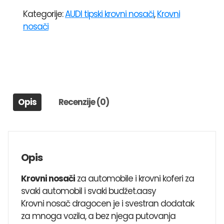
za
Kategorije:
AUDI tipski krovni nosači
,
Krovni
audi
nosači
a3
(13-
>)
MENABO
TEMA
količina
Opis
Recenzije (0)
Opis
Krovni nosači
za automobile i krovni koferi za
svaki automobil i svaki budžet.aasy
Krovni nosač dragocen je i svestran dodatak
za mnoga vozila, a bez njega putovanja