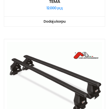
TEMA
12.000
рсд
Dodaj u korpu