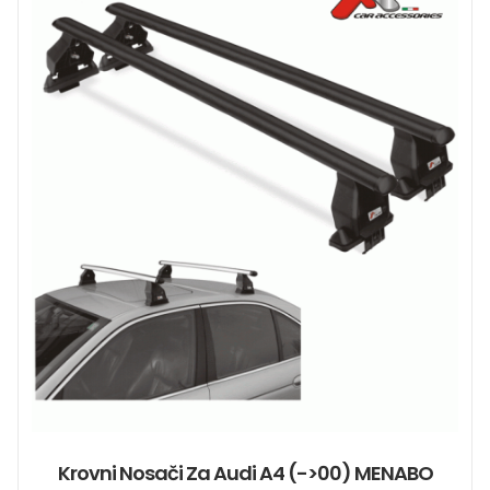
Krovni Nosači Za Audi A4 (->00) MENABO