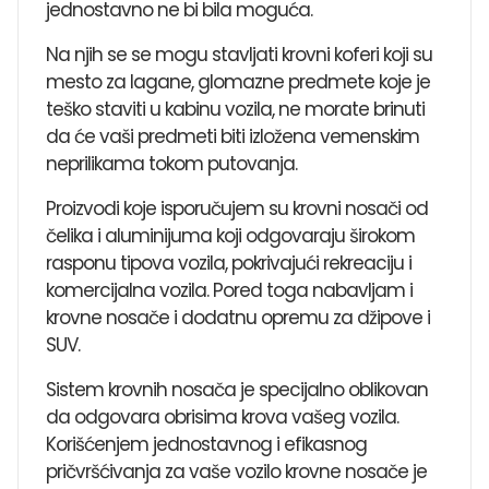
jednostavno ne bi bila moguća.
Na njih se se mogu stavljati krovni koferi koji su
mesto za lagane, glomazne predmete koje je
teško staviti u kabinu vozila, ne morate brinuti
da će vaši predmeti biti izložena vemenskim
neprilikama tokom putovanja.
Proizvodi koje isporučujem su krovni nosači od
čelika i aluminijuma koji odgovaraju širokom
rasponu tipova vozila, pokrivajući rekreaciju i
komercijalna vozila. Pored toga ​​nabavljam i
krovne nosače i dodatnu opremu za džipove i
SUV.
Sistem krovnih nosača je specijalno oblikovan
da odgovara obrisima krova vašeg vozila.
Korišćenjem jednostavnog i efikasnog
pričvršćivanja za vaše vozilo krovne nosače je