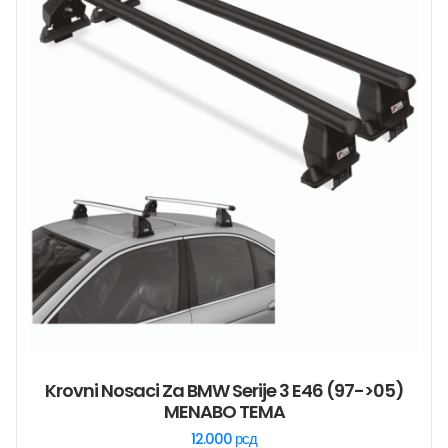
Krovni Nosaci Za BMW Serije 3 E46 (97->05)
MENABO TEMA
12.000
рсд