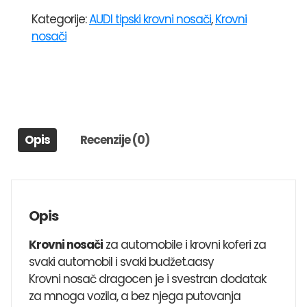
za
Kategorije:
AUDI tipski krovni nosači
,
Krovni
audi
nosači
s5
sportback
(11-
>)
MENABO
TEMA
Opis
Recenzije (0)
količina
Opis
Krovni nosači
za automobile i krovni koferi za
svaki automobil i svaki budžet.aasy
Krovni nosač dragocen je i svestran dodatak
za mnoga vozila, a bez njega putovanja