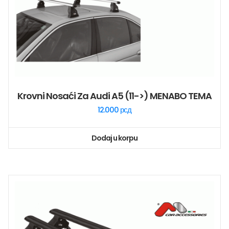
Krovni Nosaći Za Audi A5 (11->) MENABO TEMA
12.000
рсд
Dodaj u korpu