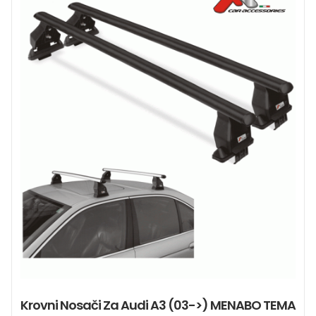
Krovni Nosači Za Audi A3 (03->) MENABO TEMA