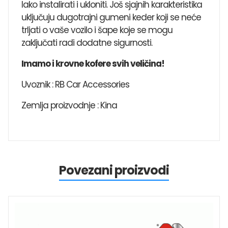
lako instalirati i ukloniti. Još sjajnih karakteristika
uključuju dugotrajni gumeni keder koji se neće
trljati o vaše vozilo i šape koje se mogu
zaključati radi dodatne sigurnosti.
Imamo i krovne kofere svih veličina!
Uvoznik : RB Car Accessories
Zemlja proizvodnje : Kina
Povezani proizvodi