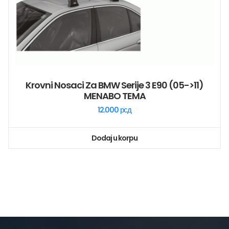
Krovni Nosaci Za BMW Serije 3 E90 (05->11)
MENABO TEMA
12.000
рсд
Dodaj u korpu