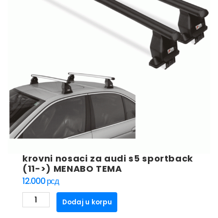
krovni nosaci za audi s5 sportback
(11->) MENABO TEMA
12.000
рсд
krovni
Dodaj u korpu
nosaci