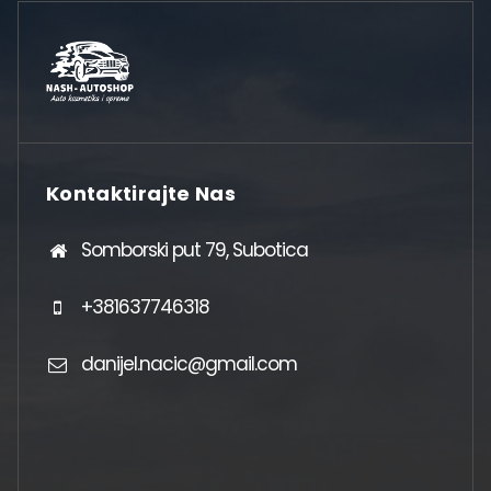
Kontaktirajte Nas
Somborski put 79, Subotica
+381637746318
danijel.nacic@gmail.com