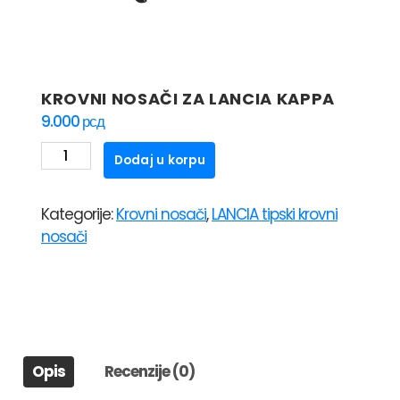
KROVNI NOSAČI ZA LANCIA KAPPA
9.000
рсд
KROVNI
Dodaj u korpu
NOSAČI
ZA
Kategorije:
Krovni nosači
,
LANCIA tipski krovni
LANCIA
nosači
KAPPA
količina
Opis
Recenzije (0)