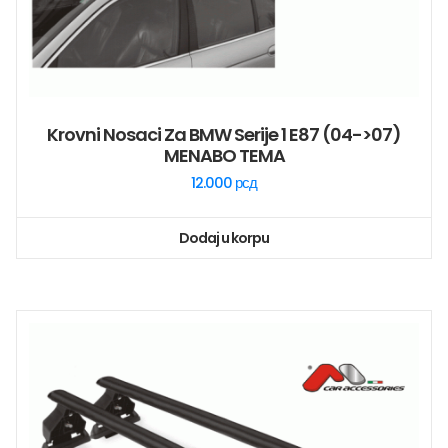
Krovni Nosaci Za BMW Serije 1 E87 (04->07)
MENABO TEMA
12.000
рсд
Dodaj u korpu