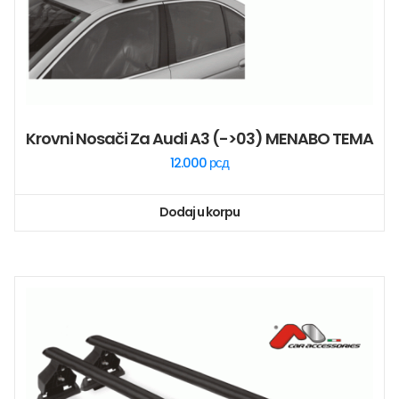
Krovni Nosači Za Audi A3 (->03) MENABO TEMA
12.000
рсд
Dodaj u korpu