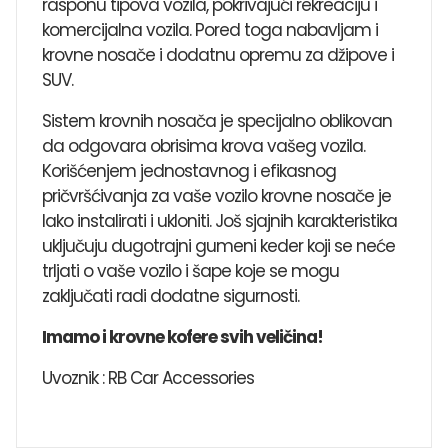
rasponu tipova vozila, pokrivajući rekreaciju i
komercijalna vozila. Pored toga ​​nabavljam i
krovne nosače i dodatnu opremu za džipove i
SUV.
Sistem krovnih nosača je specijalno oblikovan
da odgovara obrisima krova vašeg vozila.
Korišćenjem jednostavnog i efikasnog
pričvršćivanja za vaše vozilo krovne nosače je
lako instalirati i ukloniti. Još sjajnih karakteristika
uključuju dugotrajni gumeni keder koji se neće
trljati o vaše vozilo i šape koje se mogu
zaključati radi dodatne sigurnosti.
Imamo i krovne kofere svih veličina!
Uvoznik : RB Car Accessories