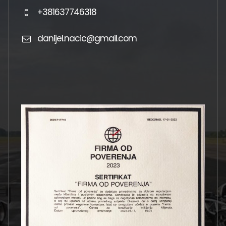
+381637746318
danijel.nacic@gmail.com