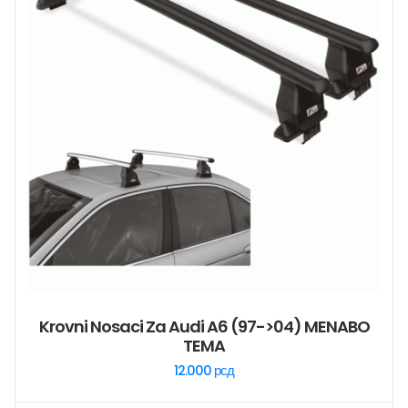
Krovni Nosaci Za Audi A6 (97->04) MENABO
TEMA
12.000
рсд