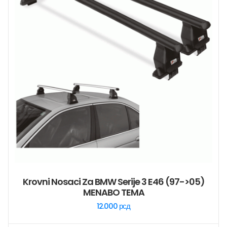
Krovni Nosaci Za BMW Serije 3 E46 (97->05)
MENABO TEMA
12.000
рсд