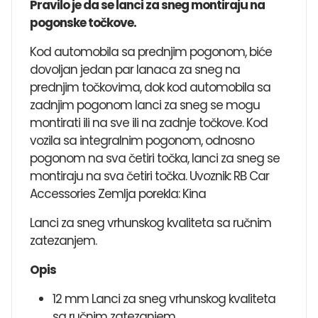
Pravilo je da se lanci za sneg montiraju na
pogonske točkove.
Kod automobila sa prednjim pogonom, biće
dovoljan jedan par lanaca za sneg na
prednjim točkovima, dok kod automobila sa
zadnjim pogonom lanci za sneg se mogu
montirati ili na sve ili na zadnje točkove. Kod
vozila sa integralnim pogonom, odnosno
pogonom na sva četiri točka, lanci za sneg se
montiraju na sva četiri točka. Uvoznik: RB Car
Accessories Zemlja porekla: Kina
Lanci za sneg vrhunskog kvaliteta sa ručnim
zatezanjem.
Opis
12 mm Lanci za sneg vrhunskog kvaliteta
sa ručnim zatezanjem.