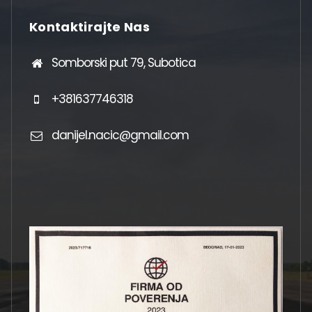
Kontaktirajte Nas
Somborski put 79, Subotica
+381637746318
danijel.nacic@gmail.com