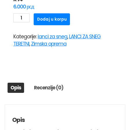
6.000
рсд
LANCI
Dodaj u korpu
ZA
SNEG
Kategorije:
lanci za sneg
,
LANCI ZA SNEG
grupa
TERETNI
,
Zimska oprema
230
215/75
R14
količina
Opis
Recenzije (0)
Opis