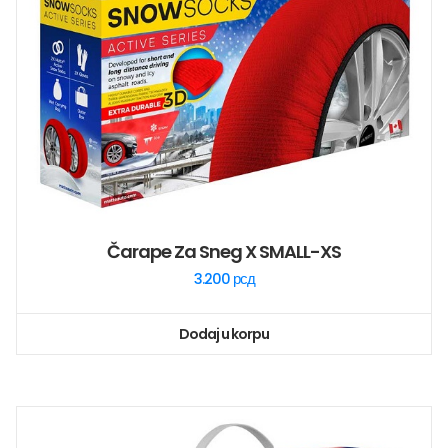
Čarape Za Sneg X SMALL-XS
3.200
рсд
Dodaj u korpu