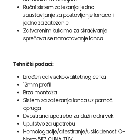
Ručni sistem zatezanja: jedno
zaustavljanje za postavljanje lanaca i
jedno za zatezanje.
Zatvorenim kukama za skraćivanje
sprečava se namotavanje lanca.
Tehnički podaci:
Izrađen od visokokvalitetnog čelika
12mm profil
Brza montaža
Sistem za zatezanja lanca uz pomoć
opruga
Dvostrana upotreba za duži radni vek
Uputstvo za upotrebu
Homologacije/atestiranje/usklađenost: Ö-
Norm 5117, CUNA, TÜV.