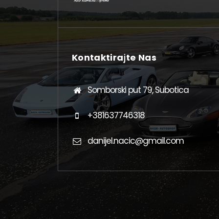
Kontaktirajte Nas
Somborski put 79, Subotica
+381637746318
danijel.nacic@gmail.com