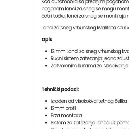
Kod automobila sa prednjim pogonom, 
pogonom lanci za sneg se mogu montira
četiri točka, lanci za sneg se montiraju 
Lanci za sneg vrhunskog kvaliteta sa r
Opis
12 mm Lanci za sneg vrhunskog kva
Ručni sistem zatezanja: jedno zaust
Zatvorenim kukama za skraćivanje
Tehnički podaci:
Izrađen od visokokvalitetnog čelika
12mm profil
Brza montaža
Sistem za zatezanja lanca uz pom