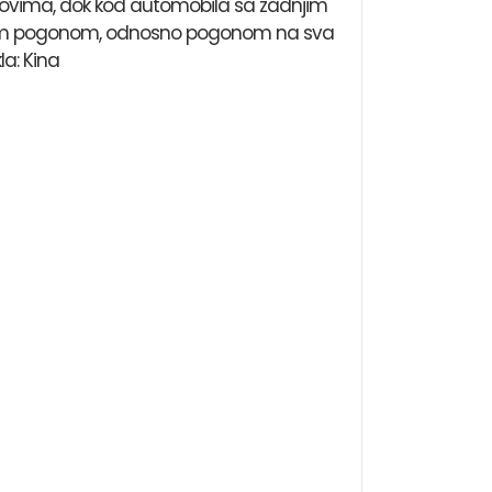
kovima, dok kod automobila sa zadnjim
ralnim pogonom, odnosno pogonom na sva
la: Kina