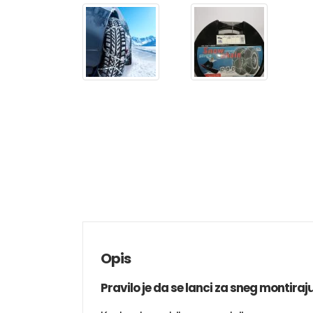
Opis
Pravilo je da se lanci za sneg montira