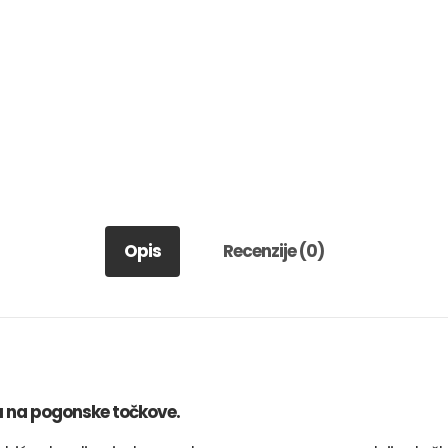
Opis
Recenzije (0)
ju na pogonske točkove.