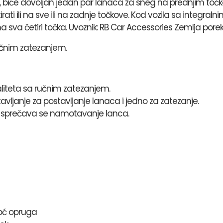
biće dovoljan jedan par lanaca za sneg na prednjim toč
ti ili na sve ili na zadnje točkove. Kod vozila sa integ
na sva četiri točka. Uvoznik: RB Car Accessories Zemlja porek
učnim zatezanjem.
liteta sa ručnim zatezanjem.
avljanje za postavljanje lanaca i jedno za zatezanje.
 sprečava se namotavanje lanca.
oć opruga