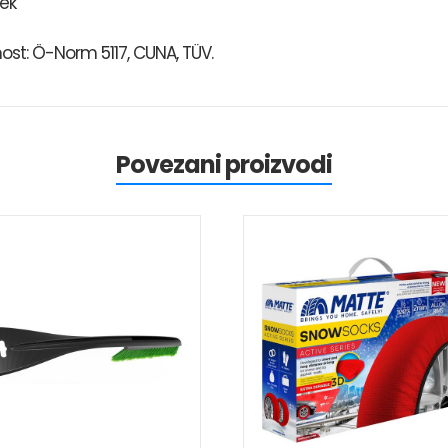
ek
st: Ö-Norm 5117, CUNA, TÜV.
Povezani proizvodi