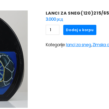
LANCI ZA SNEG(120)215/65
3.000
рсд
LANCI
Dodaj u korpu
ZA
SNEG(120)215/65
Kategorije:
lanci za sneg
,
Zimska 
R16
količina