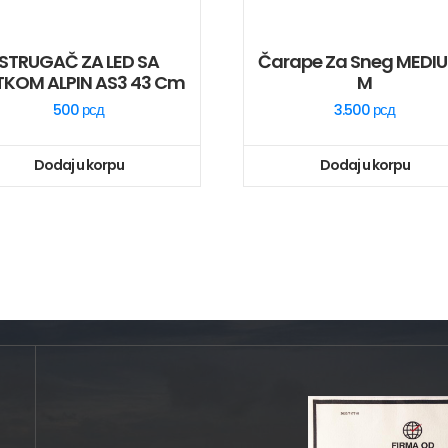
STRUGAČ ZA LED SA
Čarape Za Sneg MEDI
TKOM ALPIN AS3 43 Cm
M
500
рсд
3.500
рсд
Dodaj u korpu
Dodaj u korpu