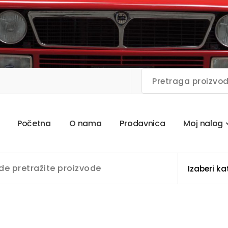
P
o
č
e
t
n
a
O
n
a
m
a
P
r
o
d
a
v
n
i
c
a
M
o
j
n
a
l
o
g