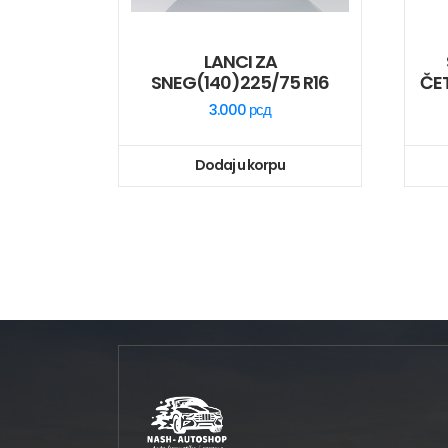
LANCI ZA
SNEG(140)225/75 R16
ČE
3.000
рсд
Dodaj u korpu