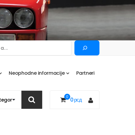
Pretraga
N
e
o
p
h
o
d
n
e
i
n
f
o
r
m
a
c
i
j
e
P
a
r
t
n
e
r
i
0
0
рсд