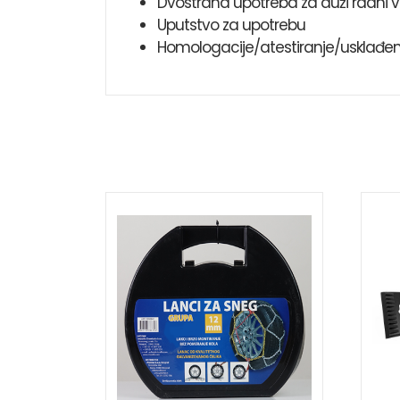
Dvostrana upotreba za duži radni v
Uputstvo za upotrebu
Homologacije/atestiranje/usklađeno