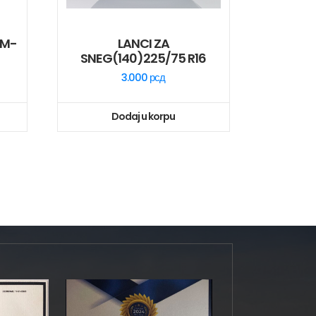
UM-
LANCI ZA
SNEG(140)225/75 R16
3.000
рсд
Dodaj u korpu