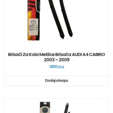
Brisači Za Kola Metlice Brisača AUDI A4 CABRIO
2003 – 2009
1.800
рсд
Dodaj u korpu