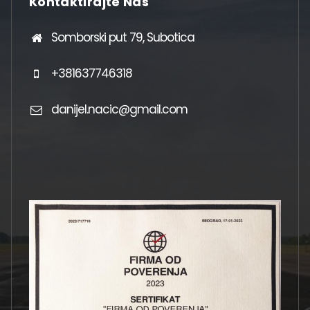
Kontaktirajte Nas
Somborski put 79, Subotica
+381637746318
danijel.nacic@gmail.com