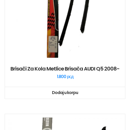
Brisači Za Kola Metlice Brisača AUDI Q5 2008-
1.800
рсд
Dodaj u korpu