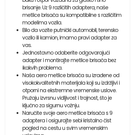
brisanje. Uz 9 različitih adaptera, naše
metlice brisača su kompatibilne s različitim
modelima vozila.
Bilo da vozite putnički automobil, terensko
vozilo ili kamion, imamo pravi adapter za
vas.
Jednostavno odaberite odgovarajući
adapter i montirajte metlice brisača bez
ikakvih problema.
Naša aero metlice brisača su izrađene od
visokokvalitetnih materijala koji su izdržljivi i
otporni na ekstremne vremenske uslove.
Pružaju izvrsnu vidljivost i trajnost, što je
ključno za sigurnu vožnju.
Naručite svoje aero metlice brisača s 9
adaptera i osigurajte sebi kristalno čist
pogled na cestu u svim vremenskim