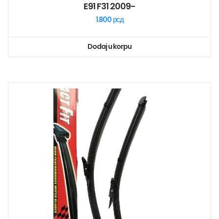
E91 F31 2009-
1.800
рсд
Dodaj u korpu