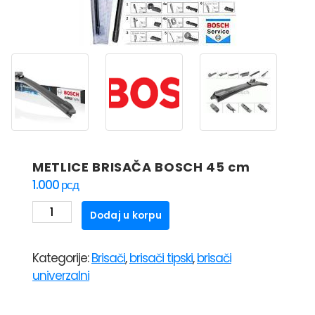
METLICE BRISAČA BOSCH 45 cm
1.000
рсд
METLICE
Dodaj u korpu
BRISAČA
BOSCH
Kategorije:
Brisači
,
brisači tipski
,
brisači
45
univerzalni
cm
količina