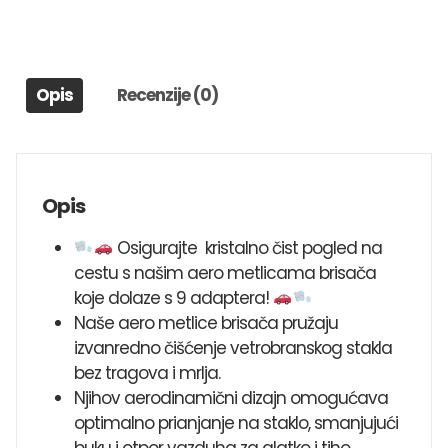
Opis
Recenzije (0)
Opis
Osigurajte kristalno čist pogled na
cestu s našim aero metlicama brisača
koje dolaze s 9 adaptera!
Naše aero metlice brisača pružaju
izvanredno čišćenje vetrobranskog stakla
bez tragova i mrlja.
Njihov aerodinamični dizajn omogućava
optimalno prianjanje na staklo, smanjujući
buku i otpor vazduha za glatko i tiho