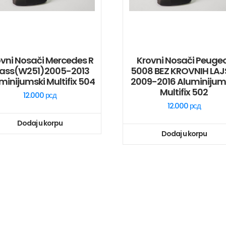
vni Nosači Mercedes R
Krovni Nosači Peuge
lass(W251)2005-2013
5008 BEZ KROVNIH LAJ
minijumski Multifix 504
2009-2016 Aluminijum
Multifix 502
12.000
рсд
12.000
рсд
Dodaj u korpu
Dodaj u korpu