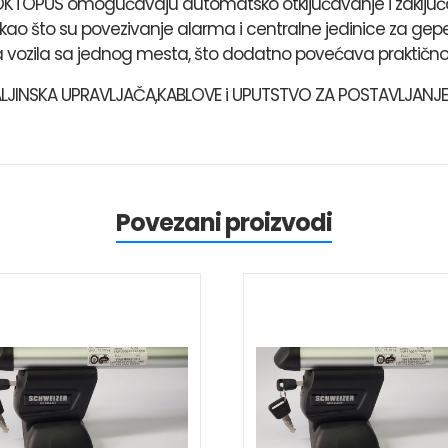
OKTOPUS omogućavaju automatsko otključavanje i zaključav
 kao što su povezivanje alarma i centralne jedinice za g
 vozila sa jednog mesta, što dodatno povećava praktičnost
DALJINSKA UPRAVLJAČA,KABLOVE i UPUTSTVO ZA POSTAVLJANJE
Povezani proizvodi