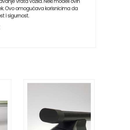
anje vrata vozila. Neki modeli ovih
epek. Ovo omogućava korisnicima da
 i sigurnost.