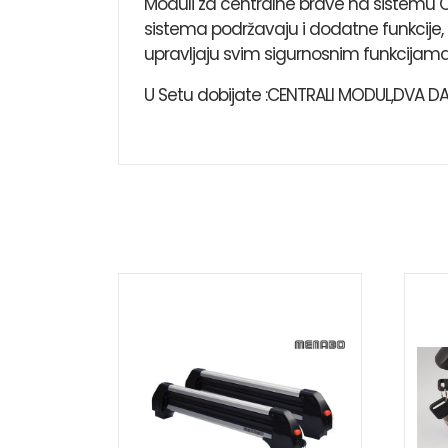
Moduli za centralne brave na sistemu 
sistema podržavaju i dodatne funkcije,
upravljaju svim sigurnosnim funkcijama
U Setu dobijate :CENTRALI MODUL,DVA 