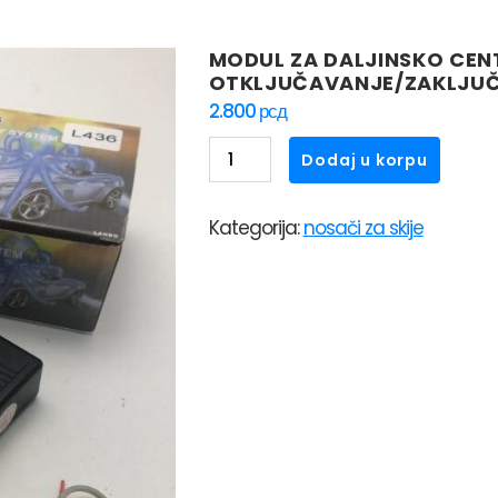
MODUL ZA DALJINSKO CE
OTKLJUČAVANJE/ZAKLJUČ
2.800
рсд
MODUL
Dodaj u korpu
ZA
DALJINSKO
Kategorija:
nosači za skije
CENTRALNO
OTKLJUČAVANJE/ZAKLJUČAVANJE
OCTOPUS
RB
436
količina