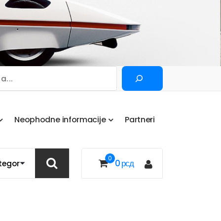
Pretraga
N
e
o
p
h
o
d
n
e
i
n
f
o
r
m
a
c
i
j
e
P
a
r
t
n
e
r
i
0
0
рсд