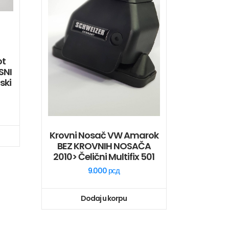
ot
SNI
ski
Krovni Nosač VW Amarok
BEZ KROVNIH NOSAČA
2010> Čelični Multifix 501
9.000
рсд
Dodaj u korpu