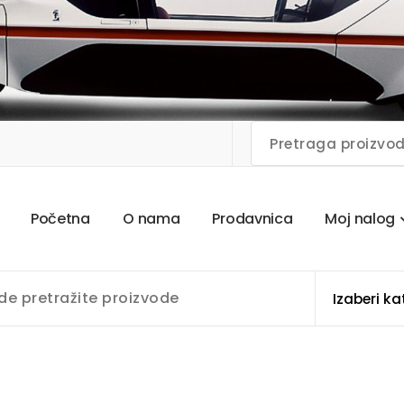
P
o
č
e
t
n
a
O
n
a
m
a
P
r
o
d
a
v
n
i
c
a
M
o
j
n
a
l
o
g