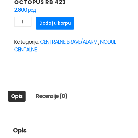
OCTOPUS RB 423
2.800
рсд
MODUL
Dodaj u korpu
ZA
DALJINSKO
Kategorije:
CENTRALNE BRAVE/ALARMI
,
NODUL
CENTRALNO
CENTALNE
OTKLJUČAVANJE/ZAKLUČAVANJE
OCTOPUS
RB
423
količina
Opis
Recenzije (0)
Opis