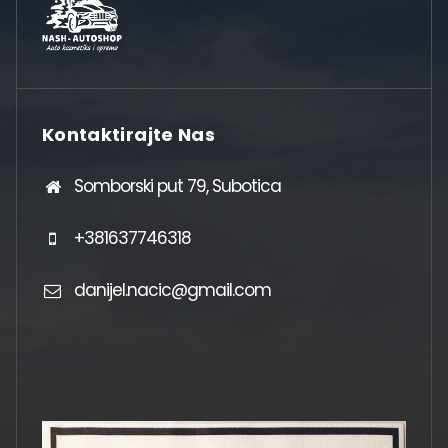
Kontaktirajte Nas
Somborski put 79, Subotica
+381637746318
danijel.nacic@gmail.com