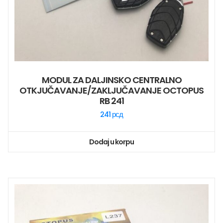
MODUL ZA DALJINSKO CENTRALNO
OTKJUČAVANJE/ZAKLJUČAVANJE OCTOPUS
RB 241
241
рсд
Dodaj u korpu