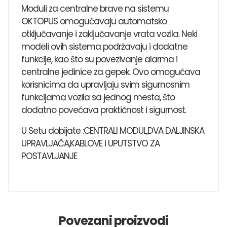
Moduli za centralne brave na sistemu
OKTOPUS omogućavaju automatsko
otključavanje i zaključavanje vrata vozila. Neki
modeli ovih sistema podržavaju i dodatne
funkcije, kao što su povezivanje alarma i
centralne jedinice za gepek. Ovo omogućava
korisnicima da upravljaju svim sigurnosnim
funkcijama vozila sa jednog mesta, što
dodatno povećava praktičnost i sigurnost.
U Setu dobijate :CENTRALI MODUL,DVA DALJINSKA
UPRAVLJAČA,KABLOVE i UPUTSTVO ZA
POSTAVLJANJE
Povezani proizvodi