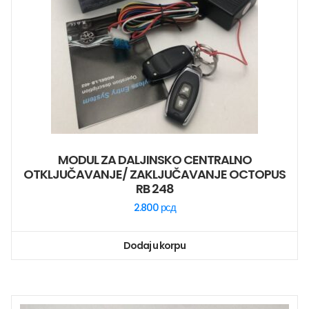
MODUL ZA DALJINSKO CENTRALNO
OTKLJUČAVANJE/ ZAKLJUČAVANJE OCTOPUS
RB 248
2.800
рсд
Dodaj u korpu