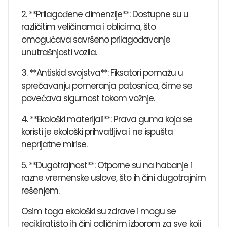
2. **Prilagođene dimenzije**: Dostupne su u
različitim veličinama i oblicima, što
omogućava savršeno prilagođavanje
unutrašnjosti vozila.
3. **Antiskid svojstva**: Fiksatori pomažu u
sprečavanju pomeranja patosnica, čime se
povećava sigurnost tokom vožnje.
4. **Ekološki materijali**: Prava guma koja se
koristi je ekološki prihvatljiva i ne ispušta
neprijatne mirise.
5. **Dugotrajnost**: Otporne su na habanje i
razne vremenske uslove, što ih čini dugotrajnim
rešenjem.
Osim toga ekološki su zdrave i mogu se
reciklirati,što ih čini odličnim izborom za sve koji