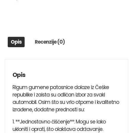
TONALE
2022>
količina
Opis
Recenzije (0)
Opis
Rigum gumene patosnice dolaze iz Češke
republike i zaista su odličan izbor za svaki
automobil. Osim što su vrlo otporne i kvalitetno
izrađene, dodatne prednosti su:
1. **Jednostavno čišćenje**: Mogu se lako
ukloniti i oprati, što olakšava održavanje.