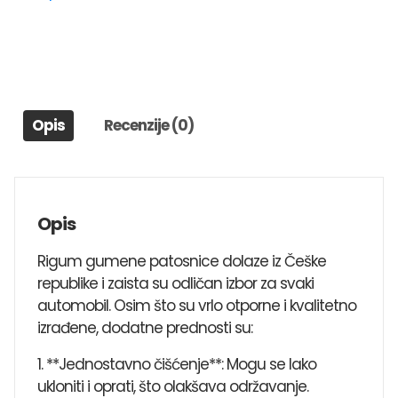
2009>
Sportback
količina
Opis
Recenzije (0)
Opis
Rigum gumene patosnice dolaze iz Češke
republike i zaista su odličan izbor za svaki
automobil. Osim što su vrlo otporne i kvalitetno
izrađene, dodatne prednosti su:
1. **Jednostavno čišćenje**: Mogu se lako
ukloniti i oprati, što olakšava održavanje.