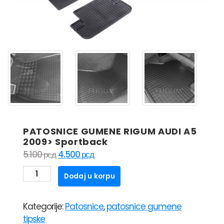
PATOSNICE GUMENE RIGUM AUDI A5
2009> Sportback
Originalna
Trenutna
5.100
рсд
4.500
рсд
cena
cena
PATOSNICE
Dodaj u korpu
je
je:
GUMENE
bila:
4.500 рсд.
RIGUM
5.100 рсд.
Kategorije:
Patosnice
,
patosnice gumene
AUDI
tipske
A5