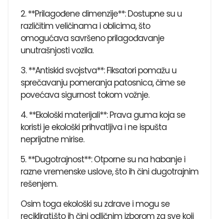
2. **Prilagođene dimenzije**: Dostupne su u
različitim veličinama i oblicima, što
omogućava savršeno prilagođavanje
unutrašnjosti vozila.
3. **Antiskid svojstva**: Fiksatori pomažu u
sprečavanju pomeranja patosnica, čime se
povećava sigurnost tokom vožnje.
4. **Ekološki materijali**: Prava guma koja se
koristi je ekološki prihvatljiva i ne ispušta
neprijatne mirise.
5. **Dugotrajnost**: Otporne su na habanje i
razne vremenske uslove, što ih čini dugotrajnim
rešenjem.
Osim toga ekološki su zdrave i mogu se
reciklirati,što ih čini odličnim izborom za sve koji