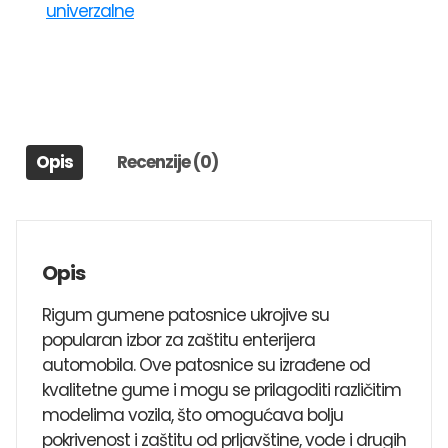
univerzalne
UNI
1
CHRYSLER
300,JEEP
GRAND
CHEROKEE,JEPP
Opis
Recenzije (0)
CHEROKKE
količina
Opis
Rigum gumene patosnice ukrojive su
popularan izbor za zaštitu enterijera
automobila. Ove patosnice su izrađene od
kvalitetne gume i mogu se prilagoditi različitim
modelima vozila, što omogućava bolju
pokrivenost i zaštitu od prljavštine, vode i drugih