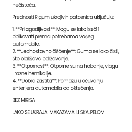
nečistoća.
Prednosti Rigum ukrojivih patosnica uključuju:
1. **Prilagodljivost**: Mogu se lako iseći i
oblikovati prema potrebama vašeg
automobila.
2. **Jednostavno čišćenje**: Guma se lako čisti,
što olakšava održavanje.
3. **Otpornost**: Otporne su na habanje, vlagu
i razne hemikalije.
4. **Dobra zaštita**: Pomažu u očuvanju
enterijera automobila od oštećenja.
BEZ MIRISA
LAKO SE UKRAJA MAKAZAMA ILI SKALPELOM