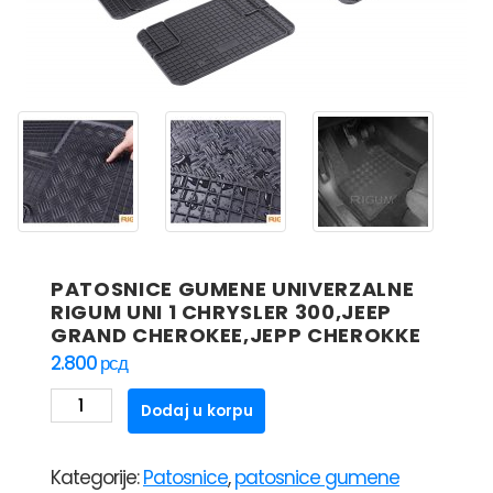
PATOSNICE GUMENE UNIVERZALNE
RIGUM UNI 1 CHRYSLER 300,JEEP
GRAND CHEROKEE,JEPP CHEROKKE
2.800
рсд
PATOSNICE
Dodaj u korpu
GUMENE
UNIVERZALNE
Kategorije:
Patosnice
,
patosnice gumene
RIGUM