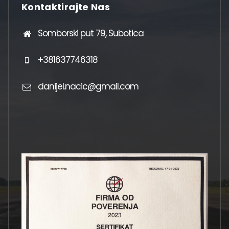
Kontaktirajte Nas
Somborski put 79, Subotica
+381637746318
danijel.nacic@gmail.com