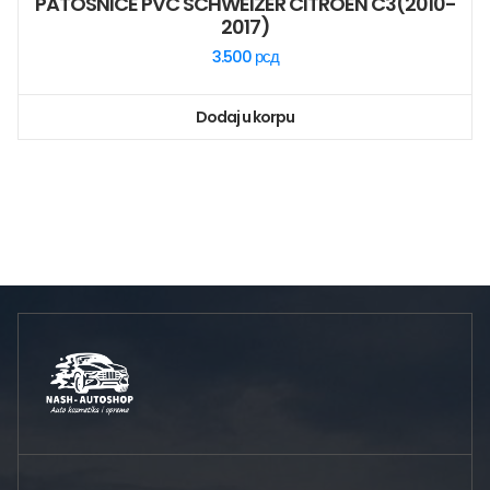
PATOSNICE PVC SCHWEIZER CITROEN C3(2010-
2017)
3.500
рсд
Dodaj u korpu