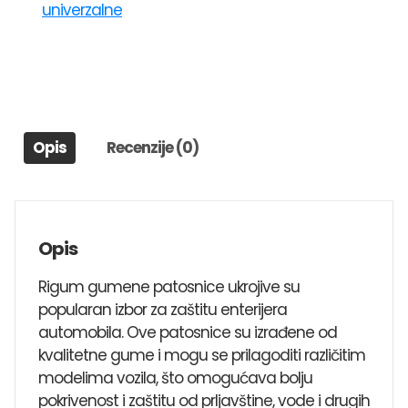
univerzalne
UNI
1
DAEWOO
TICO,MATIZ,LANOS,ESPERO,SPARK
količina
Opis
Recenzije (0)
Opis
Rigum gumene patosnice ukrojive su
popularan izbor za zaštitu enterijera
automobila. Ove patosnice su izrađene od
kvalitetne gume i mogu se prilagoditi različitim
modelima vozila, što omogućava bolju
pokrivenost i zaštitu od prljavštine, vode i drugih