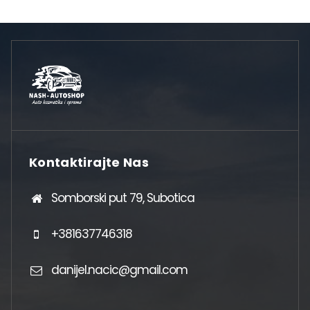
Kontaktirajte Nas
Somborski put 79, Subotica
+381637746318
danijel.nacic@gmail.com