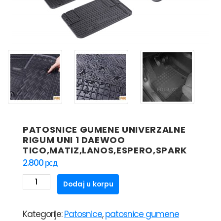
PATOSNICE GUMENE UNIVERZALNE
RIGUM UNI 1 DAEWOO
TICO,MATIZ,LANOS,ESPERO,SPARK
2.800
рсд
PATOSNICE
Dodaj u korpu
GUMENE
UNIVERZALNE
Kategorije:
Patosnice
,
patosnice gumene
RIGUM