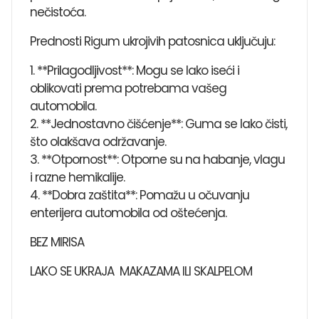
nečistoća.
Prednosti Rigum ukrojivih patosnica uključuju:
1. **Prilagodljivost**: Mogu se lako iseći i
oblikovati prema potrebama vašeg
automobila.
2. **Jednostavno čišćenje**: Guma se lako čisti,
što olakšava održavanje.
3. **Otpornost**: Otporne su na habanje, vlagu
i razne hemikalije.
4. **Dobra zaštita**: Pomažu u očuvanju
enterijera automobila od oštećenja.
BEZ MIRISA
LAKO SE UKRAJA MAKAZAMA ILI SKALPELOM