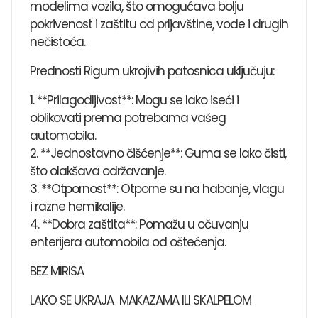
modelima vozila, što omogućava bolju
pokrivenost i zaštitu od prljavštine, vode i drugih
nečistoća.
Prednosti Rigum ukrojivih patosnica uključuju:
1. **Prilagodljivost**: Mogu se lako iseći i
oblikovati prema potrebama vašeg
automobila.
2. **Jednostavno čišćenje**: Guma se lako čisti,
što olakšava održavanje.
3. **Otpornost**: Otporne su na habanje, vlagu
i razne hemikalije.
4. **Dobra zaštita**: Pomažu u očuvanju
enterijera automobila od oštećenja.
BEZ MIRISA
LAKO SE UKRAJA MAKAZAMA ILI SKALPELOM