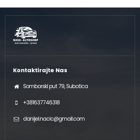
Kontaktirajte Nas
Somborski put 79, Subotica
+381637746318
danijel.nacic@gmail.com