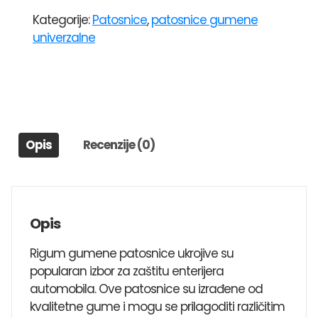
UNIVERZALNE
Kategorije:
Patosnice
,
patosnice gumene
RIGUM
univerzalne
UNI
1
RENAULT
MEGAN
1,MEGAN
3,CLIO
Opis
Recenzije (0)
1,CLIO
2,THALIA,19,TWINGO,KANGOO,SCENIC
2,SCENIC
3
količina
Opis
Rigum gumene patosnice ukrojive su
popularan izbor za zaštitu enterijera
automobila. Ove patosnice su izrađene od
kvalitetne gume i mogu se prilagoditi različitim