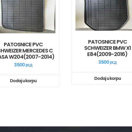
PATOSNICE PVC
PATOSNICE PVC
SCHWEIZER BMW X1
HWEIZER MERCEDES C
E84(2009-2016)
ASA W204(2007-2014)
3.500
рсд
3.500
рсд
Dodaj u korpu
Dodaj u korpu