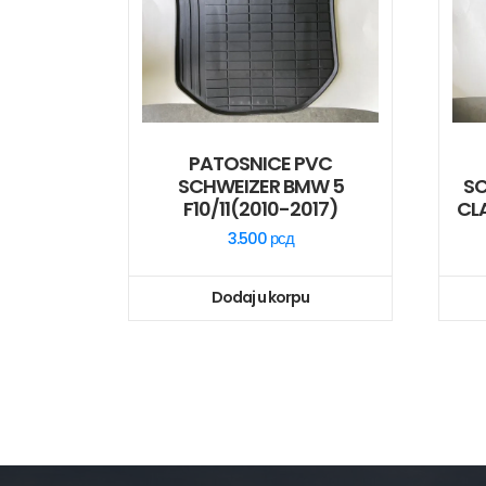
PATOSNICE PVC
SCHWEIZER BMW 5
SC
F10/11(2010-2017)
CL
3.500
рсд
Dodaj u korpu