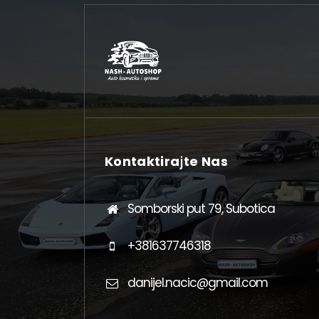
Kontaktirajte Nas
Somborski put 79, Subotica
+381637746318
danijel.nacic@gmail.com