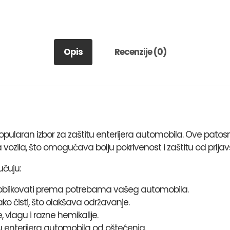
Opis
Recenzije (0)
ularan izbor za zaštitu enterijera automobila. Ove patosn
vozila, što omogućava bolju pokrivenost i zaštitu od prljavš
učuju:
ći i oblikovati prema potrebama vašeg automobila.
ko čisti, što olakšava održavanje.
 vlagu i razne hemikalije.
u enterijera automobila od oštećenja.