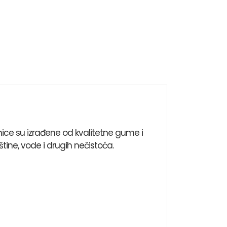
ice su izrađene od kvalitetne gume i
tine, vode i drugih nečistoća.