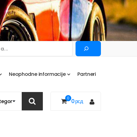
Pretraga
N
e
o
p
h
o
d
n
e
i
n
f
o
r
m
a
c
i
j
e
P
a
r
t
n
e
r
i
0
0
рсд