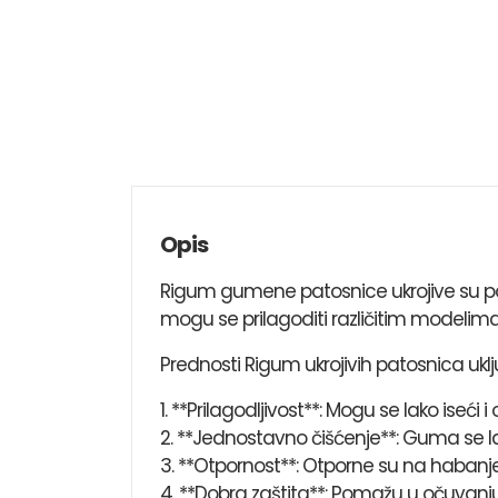
Opis
Rigum gumene patosnice ukrojive su pop
mogu se prilagoditi različitim modelima 
Prednosti Rigum ukrojivih patosnica uklj
1. **Prilagodljivost**: Mogu se lako ise
2. **Jednostavno čišćenje**: Guma se la
3. **Otpornost**: Otporne su na habanje,
4. **Dobra zaštita**: Pomažu u očuvanj