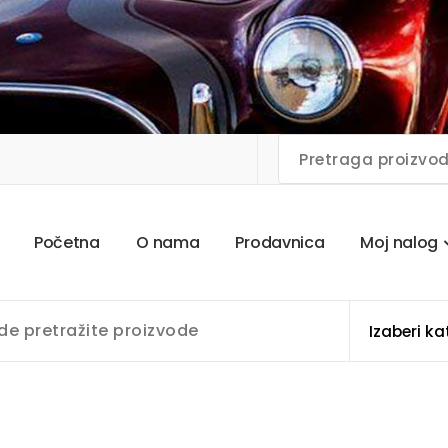
P
o
č
e
t
n
a
O
n
a
m
a
P
r
o
d
a
v
n
i
c
a
M
o
j
n
a
l
o
g