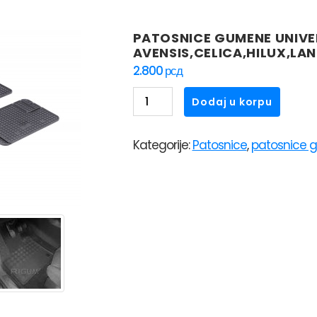
PATOSNICE GUMENE UNIVE
AVENSIS,CELICA,HILUX,LAN
2.800
рсд
PATOSNICE
Dodaj u korpu
GUMENE
UNIVERZALNE
Kategorije:
Patosnice
,
patosnice 
RIGUM
UNI
1
TOYOTA
AVENSIS,CELICA,HILUX,LAND
CRUISER
80
količina