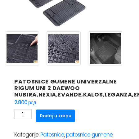
PATOSNICE GUMENE UNIVERZALNE
RIGUM UNI 2 DAEWOO
NUBIRA,NEXIA,EVANDE,KALOS,LEGANZA,E
2.800
рсд
PATOSNICE
Dodaj u korpu
GUMENE
UNIVERZALNE
Kategorije:
Patosnice
,
patosnice gumene
RIGUM