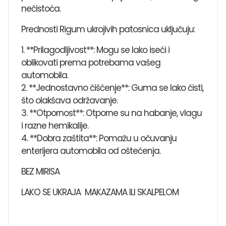
nečistoća.
Prednosti Rigum ukrojivih patosnica uključuju:
1. **Prilagodljivost**: Mogu se lako iseći i
oblikovati prema potrebama vašeg
automobila.
2. **Jednostavno čišćenje**: Guma se lako čisti,
što olakšava održavanje.
3. **Otpornost**: Otporne su na habanje, vlagu
i razne hemikalije.
4. **Dobra zaštita**: Pomažu u očuvanju
enterijera automobila od oštećenja.
BEZ MIRISA
LAKO SE UKRAJA MAKAZAMA ILI SKALPELOM