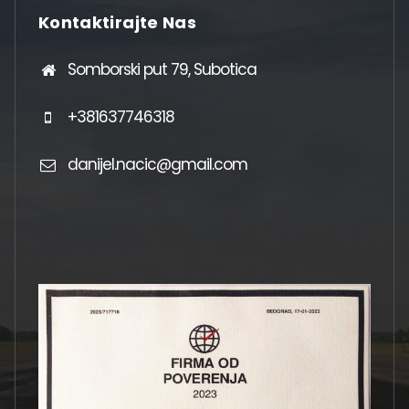
Kontaktirajte Nas
Somborski put 79, Subotica
+381637746318
danijel.nacic@gmail.com