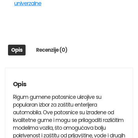
univerzalne
UNI
2
DAEWOO
NUBIRA,NEXIA,EVANDE,KALOS,LEGANZA,EPICA,CAPTIVA,A
količina
Opis
Recenzije (0)
Opis
Rigum gumene patosnice ukrojive su
popularan izbor za zaštitu enterijera
automobila. Ove patosnice su izrađene od
kvalitetne gume i mogu se prilagoditi različitim
modelima vozila, što omogućava bolju
pokrivenost i zaštitu od prljavštine, vode i drugih