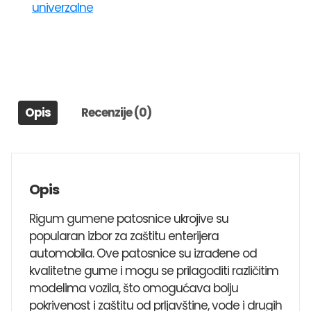
univerzalne
UNI
2
SEAT
IBIZA
1,CORDOBA,INCA,ALTEA,TOLEDO
2
Opis
Recenzije (0)
količina
Opis
Rigum gumene patosnice ukrojive su
popularan izbor za zaštitu enterijera
automobila. Ove patosnice su izrađene od
kvalitetne gume i mogu se prilagoditi različitim
modelima vozila, što omogućava bolju
pokrivenost i zaštitu od prljavštine, vode i drugih