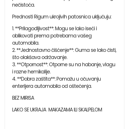
nečistoća.
Prednosti Rigum ukrojivih patosnica uključuju:
1. **Prilagodljivost**: Mogu se lako iseći i
oblikovati prema potrebama vašeg
automobila.
2. **Jednostavno čišćenje**: Guma se lako čisti,
što olakšava održavanje.
3. **Otpornost**: Otporne su na habanje, vlagu
i razne hemikalije.
4. **Dobra zaštita**: Pomažu u očuvanju
enterijera automobila od oštećenja.
BEZ MIRISA
LAKO SE UKRAJA MAKAZAMA ILI SKALPELOM