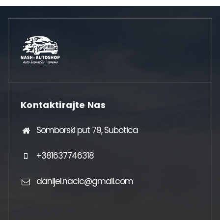
Kontaktirajte Nas
Somborski put 79, Subotica
+381637746318
danijel.nacic@gmail.com