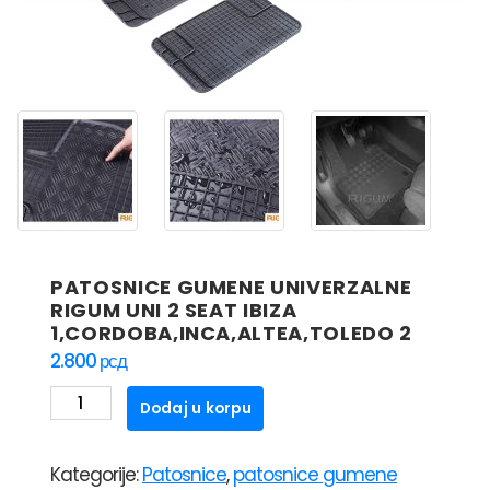
PATOSNICE GUMENE UNIVERZALNE
RIGUM UNI 2 SEAT IBIZA
1,CORDOBA,INCA,ALTEA,TOLEDO 2
2.800
рсд
PATOSNICE
Dodaj u korpu
GUMENE
UNIVERZALNE
Kategorije:
Patosnice
,
patosnice gumene
RIGUM