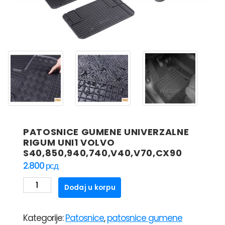
PATOSNICE GUMENE UNIVERZALNE
RIGUM UNI1 VOLVO
S40,850,940,740,V40,V70,CX90
2.800
рсд
PATOSNICE
Dodaj u korpu
GUMENE
UNIVERZALNE
Kategorije:
Patosnice
,
patosnice gumene
RIGUM