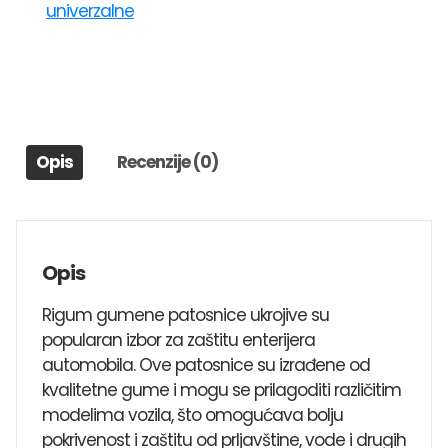
univerzalne
UNI1
VOLVO
S40,850,940,740,V40,V70,CX90
količina
Opis
Recenzije (0)
Opis
Rigum gumene patosnice ukrojive su
popularan izbor za zaštitu enterijera
automobila. Ove patosnice su izrađene od
kvalitetne gume i mogu se prilagoditi različitim
modelima vozila, što omogućava bolju
pokrivenost i zaštitu od prljavštine, vode i drugih