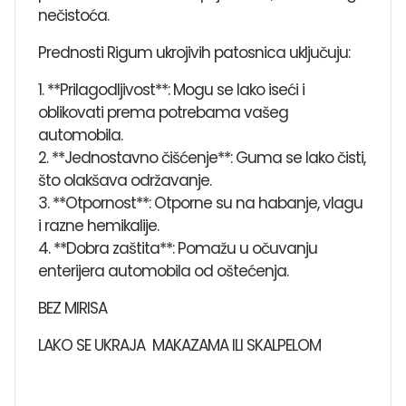
nečistoća.
Prednosti Rigum ukrojivih patosnica uključuju:
1. **Prilagodljivost**: Mogu se lako iseći i
oblikovati prema potrebama vašeg
automobila.
2. **Jednostavno čišćenje**: Guma se lako čisti,
što olakšava održavanje.
3. **Otpornost**: Otporne su na habanje, vlagu
i razne hemikalije.
4. **Dobra zaštita**: Pomažu u očuvanju
enterijera automobila od oštećenja.
BEZ MIRISA
LAKO SE UKRAJA MAKAZAMA ILI SKALPELOM