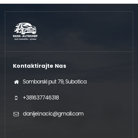
Kontaktirajte Nas
Somborski put 79, Subotica
+381637746318
danijel.nacic@gmail.com