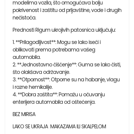
modelima vozila, što omogućava bolju
pokrivenost i zaštitu od prljavštine, vode i drugih
nečistoća.
Prednosti Rigum ukrojivih patosnica uključuju:
1. **Prilagodljivost**: Mogu se lako iseći i
oblikovati prema potrebama vašeg
automobila.
2. **Jednostavno čišćenje**: Guma se lako čisti,
što olakšava održavanje.
3. **Otpornost**: Otporne su na habanje, vlagu
i razne hemikalije.
4. **Dobra zaštita**: Pomažu u očuvanju
enterijera automobila od oštećenja.
BEZ MIRISA
LAKO SE UKRAJA MAKAZAMA ILI SKALPELOM