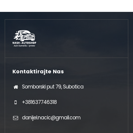
Kontaktirajte Nas
Somborski put 79, Subotica
+381637746318
danijel.nacic@gmail.com