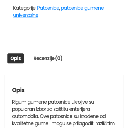
UNIVERZALNE
Kategorije:
Patosnice
,
patosnice gumene
RIGUM
univerzalne
UNI2
RENAULT
LAGUNA
1,25,21,MEGAN
2,MEGAN4,TWINGO
3,CLIO
Opis
Recenzije (0)
4,FLUENCE,TALISMAN,KADJAR
količina
Opis
Rigum gumene patosnice ukrojive su
popularan izbor za zaštitu enterijera
automobila. Ove patosnice su izrađene od
kvalitetne gume i mogu se prilagoditi različitim