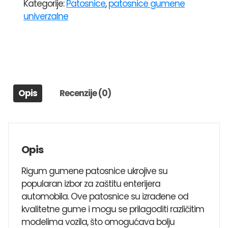
Kategorije:
Patosnice
,
patosnice gumene
RIGUM
univerzalne
UNI2
SUZUKI
IGNIS,SWIFT,BALENO,LIANA,ALTO,SX4,S-
CROOS,VITARA,CELERIO
količina
Opis
Recenzije (0)
Opis
Rigum gumene patosnice ukrojive su
popularan izbor za zaštitu enterijera
automobila. Ove patosnice su izrađene od
kvalitetne gume i mogu se prilagoditi različitim
modelima vozila, što omogućava bolju