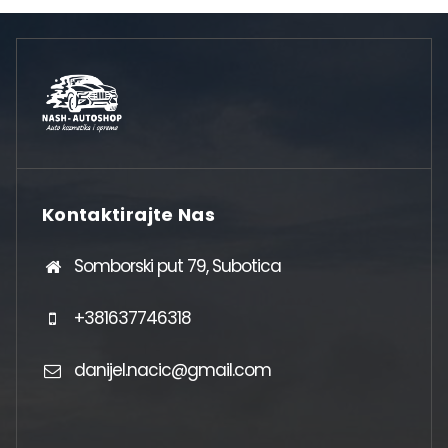
Kontaktirajte Nas
Somborski put 79, Subotica
+381637746318
danijel.nacic@gmail.com