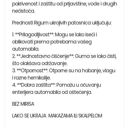
pokrivenost i zaštitu od prljavštine, vode i drugih
nečistoća.
Prednosti Rigum ukrojivih patosnica uključuju:
1. **Prilagodljivost**: Mogu se lako iseći i
oblikovati prema potrebama vašeg
automobila.
2. **Jednostavno čišćenje**: Guma se lako čisti,
što olakšava održavanje.
3. **Otpornost**: Otporne su na habanje, vlagu
i razne hemikalije.
4. **Dobra zaštita**: Pomažu u očuvanju
enterijera automobila od oštećenja.
BEZ MIRISA
LAKO SE UKRAJA MAKAZAMA ILI SKALPELOM