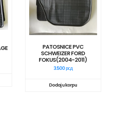
PATOSNICE PVC
AGE
SCHWEIZER FORD
FOKUS(2004-2011)
3.500
рсд
Dodaj u korpu