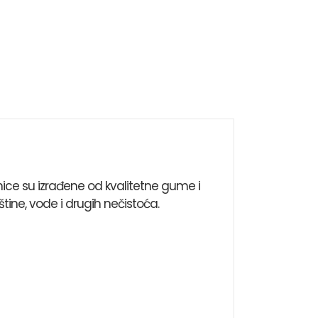
ice su izrađene od kvalitetne gume i
tine, vode i drugih nečistoća.