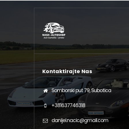
Kontaktirajte Nas
Somborski put 79, Subotica
+381637746318
danijel.nacic@gmail.com