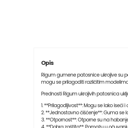
Opis
Rigum gumene patosnice ukrojive su pop
mogu se prilagoditi različitim modelima 
Prednosti Rigum ukrojivih patosnica uklj
1. **Prilagodljivost**: Mogu se lako ise
2. **Jednostavno čišćenje**: Guma se la
3. **Otpornost**: Otporne su na habanje,
4. **Dobra zaštita**: Pomažu u očuvanj