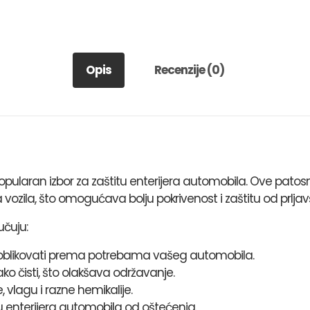
količina
Opis
Recenzije (0)
ularan izbor za zaštitu enterijera automobila. Ove patosn
vozila, što omogućava bolju pokrivenost i zaštitu od prljavš
učuju:
ći i oblikovati prema potrebama vašeg automobila.
ko čisti, što olakšava održavanje.
 vlagu i razne hemikalije.
u enterijera automobila od oštećenja.