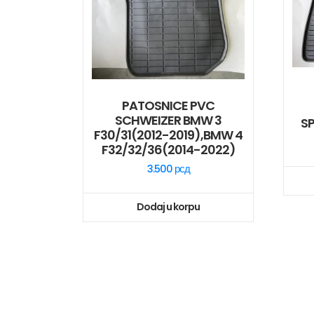
PATOSNICE PVC
SCHWEIZER BMW 3
S
F30/31(2012-2019),BMW 4
F32/32/36(2014-2022)
3.500
рсд
Dodaj u korpu