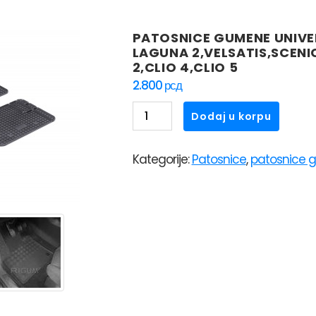
PATOSNICE GUMENE UNIVE
LAGUNA 2,VELSATIS,SCEN
2,CLIO 4,CLIO 5
2.800
рсд
PATOSNICE
Dodaj u korpu
GUMENE
UNIVERZALNE
Kategorije:
Patosnice
,
patosnice 
RIGUM
UNI3
RENAULT
LAGUNA
2,VELSATIS,SCENIC
1,SAFRANE,ESPACE,KANGOO
2,CLIO
4,CLIO
5