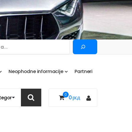
Pretraga
N
e
o
p
h
o
d
n
e
i
n
f
o
r
m
a
c
i
j
e
P
a
r
t
n
e
r
i
0
0
рсд