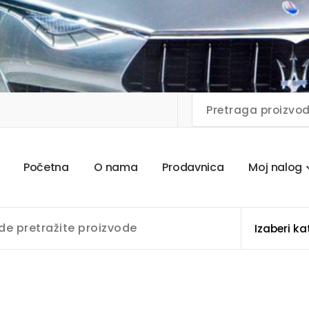
P
o
č
e
t
n
a
O
n
a
m
a
P
r
o
d
a
v
n
i
c
a
M
o
j
n
a
l
o
g