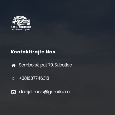
Kontaktirajte Nas
Somborski put 79, Subotica
+381637746318
danijel.nacic@gmail.com