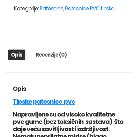
SCHWEIZER
Kategorije:
Patosnice
,
Patosnice PVC tipska
KIA
SPORTAGE(2004-
2010)
količina
Opis
Recenzije (0)
Opis
Tipske patosnice pvc
Napravljene su od visoko kvalitetne
pvc gume (bez toksičnih sastava) što
daje veću savitljivost i izdržljivost.
Nemaju neprijatne mirise (blago