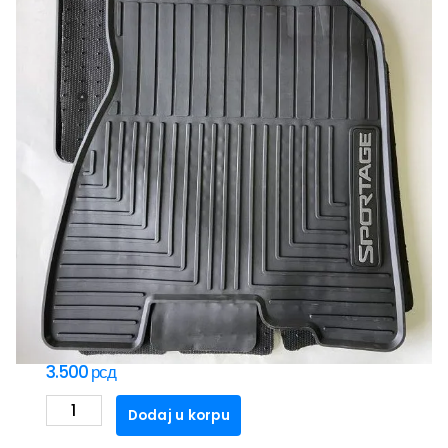
PATOSNICE PVC SCHWEIZER KIA
SPORTAGE(2004-2010)
3.500
рсд
PATOSNICE
Dodaj u korpu
PVC