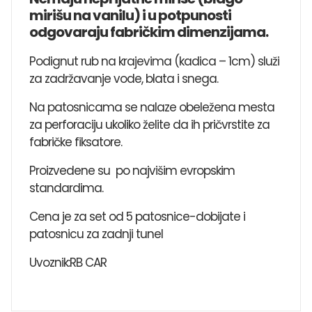
mirišu na vanilu) i u potpunosti
odgovaraju fabričkim dimenzijama.
Podignut rub na krajevima (kadica – 1cm) služi
za zadržavanje vode, blata i snega.
Na patosnicama se nalaze obeležena mesta
za perforaciju ukoliko želite da ih pričvrstite za
fabričke fiksatore.
Proizvedene su po najvišim evropskim
standardima.
Cena je za set od 5 patosnice-dobijate i
patosnicu za zadnji tunel
Uvoznik:RB CAR