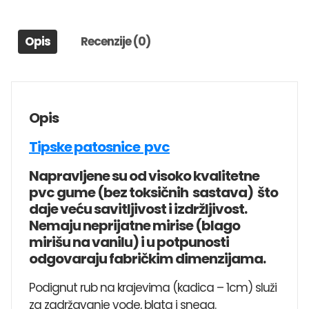
2009)
količina
Opis
Recenzije (0)
Opis
Tipske patosnice pvc
Napravljene su od visoko kvalitetne
pvc gume (bez toksičnih sastava) što
daje veću savitljivost i izdržljivost.
Nemaju neprijatne mirise (blago
mirišu na vanilu) i u potpunosti
odgovaraju fabričkim dimenzijama.
Podignut rub na krajevima (kadica – 1cm) služi
za zadržavanje vode, blata i snega.