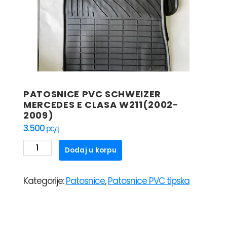
PATOSNICE PVC SCHWEIZER
MERCEDES E CLASA W211(2002-
2009)
3.500
рсд
PATOSNICE
Dodaj u korpu
PVC
SCHWEIZER
Kategorije:
Patosnice
,
Patosnice PVC tipska
MERCEDES
E
CLASA
W211(2002-