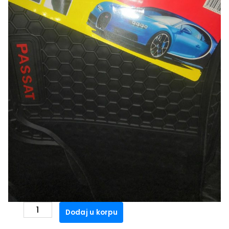
PATOSNICE PVC SCHWEIZER VW
PASSAT B5(1997-2005)
3.500
рсд
PATOSNICE
Dodaj u korpu
PVC