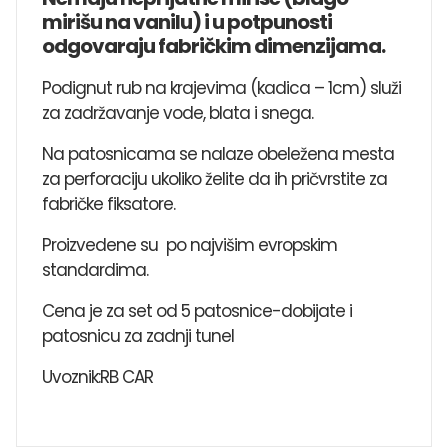
mirišu na vanilu) i u potpunosti
odgovaraju fabričkim dimenzijama.
Podignut rub na krajevima (kadica – 1cm) služi
za zadržavanje vode, blata i snega.
Na patosnicama se nalaze obeležena mesta
za perforaciju ukoliko želite da ih pričvrstite za
fabričke fiksatore.
Proizvedene su po najvišim evropskim
standardima.
Cena je za set od 5 patosnice-dobijate i
patosnicu za zadnji tunel
Uvoznik:RB CAR