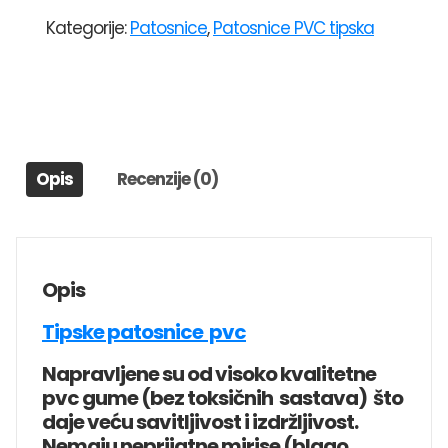
SCHWEIZER
Kategorije:
Patosnice
,
Patosnice PVC tipska
VW
PASSAT
B5(1997-
2005)
količina
Opis
Recenzije (0)
Opis
Tipske patosnice pvc
Napravljene su od visoko kvalitetne
pvc gume (bez toksičnih sastava) što
daje veću savitljivost i izdržljivost.
Nemaju neprijatne mirise (blago