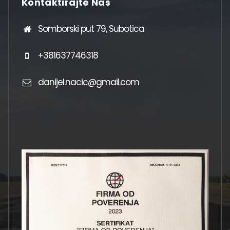
Kontaktirajte Nas
Somborski put 79, Subotica
+381637746318
danijel.nacic@gmail.com