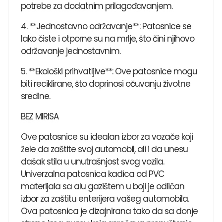
potrebe za dodatnim prilagođavanjem.
4. **Jednostavno održavanje**: Patosnice se
lako čiste i otporne su na mrlje, što čini njihovo
održavanje jednostavnim.
5. **Ekološki prihvatljive**: Ove patosnice mogu
biti reciklirane, što doprinosi očuvanju životne
sredine.
BEZ MIRISA
Ove patosnice su idealan izbor za vozače koji
žele da zaštite svoj automobil, ali i da unesu
dašak stila u unutrašnjost svog vozila.
Univerzalna patosnica kadica od PVC
materijala sa alu gazištem u boji je odličan
izbor za zaštitu enterijera vašeg automobila.
Ova patosnica je dizajnirana tako da sa donje