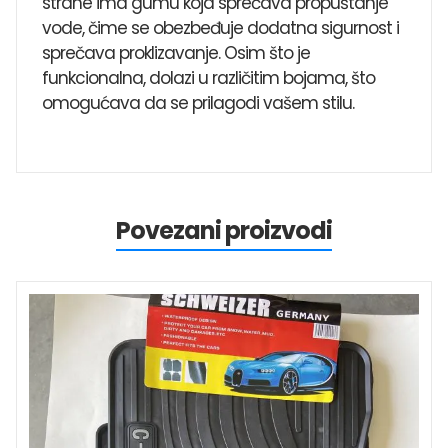
strane ima gumu koja sprečava propuštanje
vode, čime se obezbeđuje dodatna sigurnost i
sprečava proklizavanje. Osim što je
funkcionalna, dolazi u različitim bojama, što
omogućava da se prilagodi vašem stilu.
Povezani proizvodi