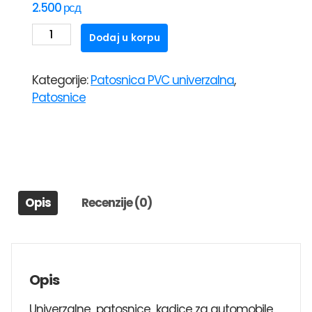
2.500
рсд
PATOSNICE
Dodaj u korpu
UNIVERZALNE
KADICE
Kategorije:
Patosnica PVC univerzalna
,
SA
Patosnice
ALU
GAZIŠTEM
-
KARBON
količina
Opis
Recenzije (0)
Opis
Univerzalne patosnice kadice za automobile