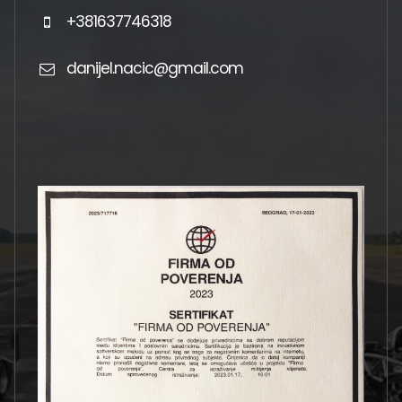
+381637746318
danijel.nacic@gmail.com