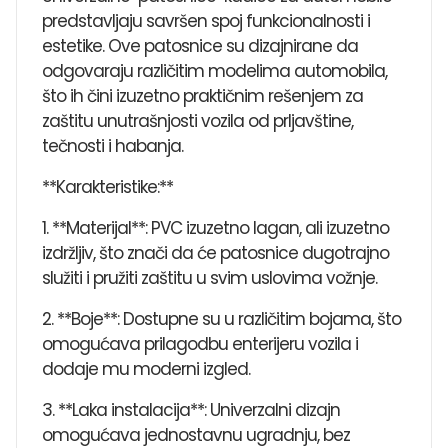
predstavljaju savršen spoj funkcionalnosti i
estetike. Ove patosnice su dizajnirane da
odgovaraju različitim modelima automobila,
što ih čini izuzetno praktičnim rešenjem za
zaštitu unutrašnjosti vozila od prljavštine,
tečnosti i habanja.
**Karakteristike:**
1. **Materijal**: PVC izuzetno lagan, ali izuzetno
izdržljiv, što znači da će patosnice dugotrajno
služiti i pružiti zaštitu u svim uslovima vožnje.
2. **Boje**: Dostupne su u različitim bojama, što
omogućava prilagodbu enterijeru vozila i
dodaje mu moderni izgled.
3. **Laka instalacija**: Univerzalni dizajn
omogućava jednostavnu ugradnju, bez