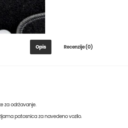
Opis
Recenzije (0)
ke za održavanje.
ijama patosnica za navedeno vozilo.