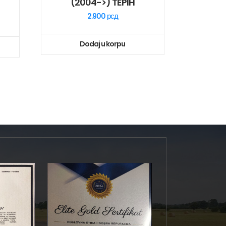
(2004->) TEPIH
2.900
рсд
Dodaj u korpu