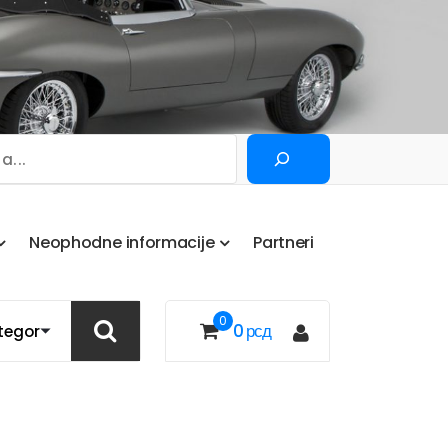
Pretraga
N
e
o
p
h
o
d
n
e
i
n
f
o
r
m
a
c
i
j
e
P
a
r
t
n
e
r
i
0
0
рсд