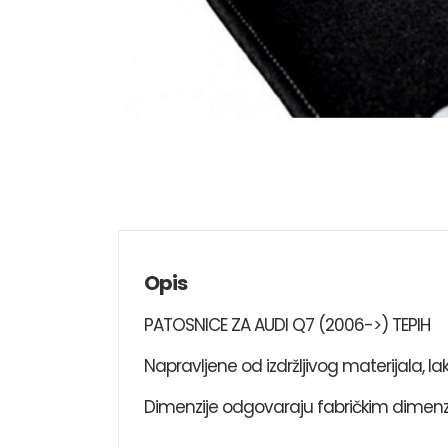
Opis
PATOSNICE ZA AUDI Q7 (2006->) TEPIH
Napravljene od izdržljivog materijala, la
Dimenzije odgovaraju fabričkim dimenz