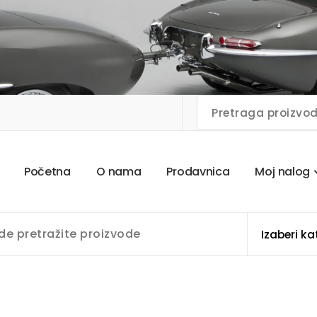
P
o
č
e
t
n
a
O
n
a
m
a
P
r
o
d
a
v
n
i
c
a
M
o
j
n
a
l
o
g