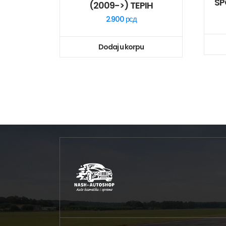
SP
(2009->) TEPIH
2.900
рсд
Dodaj u korpu