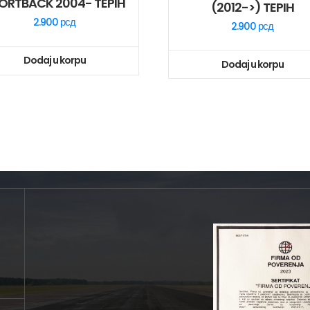
ORTBACK 2004- TEPIH
(2012->) TEPIH
2.900
рсд
2.900
рсд
Dodaj u korpu
Dodaj u korpu