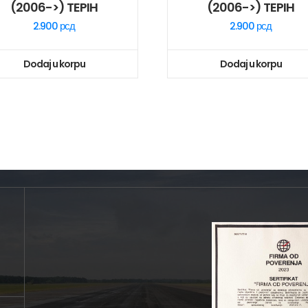
(2006->) TEPIH
(2006->) TEPIH
2.900
рсд
2.900
рсд
Dodaj u korpu
Dodaj u korpu