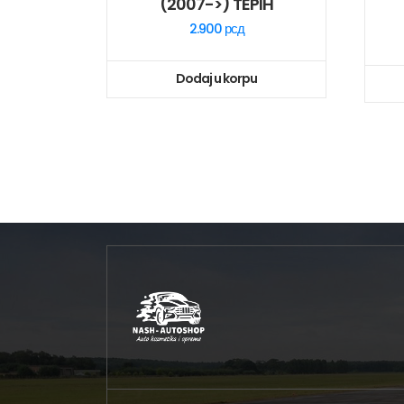
(2007->) TEPIH
2.900
рсд
Dodaj u korpu