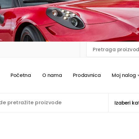
P
o
č
e
t
n
a
O
n
a
m
a
P
r
o
d
a
v
n
i
c
a
M
o
j
n
a
l
o
g