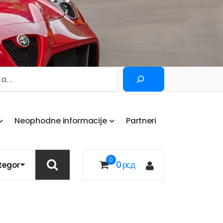
Pretraga
N
e
o
p
h
o
d
n
e
i
n
f
o
r
m
a
c
i
j
e
P
a
r
t
n
e
r
i
0
0
рсд