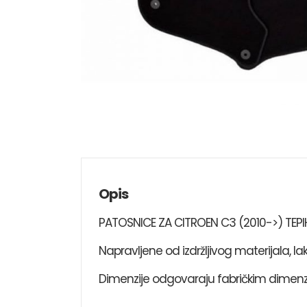
Opis
PATOSNICE ZA CITROEN C3 (2010->) TEPI
Napravljene od izdržljivog materijala, la
Dimenzije odgovaraju fabričkim dimenz