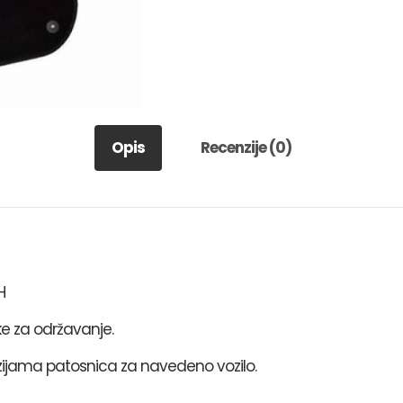
Opis
Recenzije (0)
H
ke za održavanje.
ijama patosnica za navedeno vozilo.