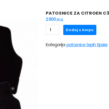
PATOSNICE ZA CITROEN C3
2.900
рсд
PATOSNICE
Dodaj u korpu
ZA
CITROEN
Kategorija:
patosnice tepih tipske
C3
(2010-
>)
TEPIH
količina