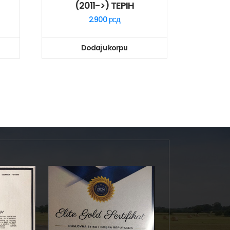
(2011->) TEPIH
2.900
рсд
Dodaj u korpu