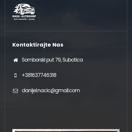
Kontaktirajte Nas
Somborski put 79, Subotica
+381637746318
danijel.nacic@gmail.com