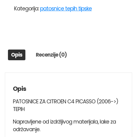
CITROEN
Kategorija:
patosnice tepih tipske
C4
PICASSO
(2006-
>)
TEPIH
količina
Opis
Recenzije (0)
Opis
PATOSNICE ZA CITROEN C4 PICASSO (2006->)
TEPIH
Napravljene od izdržljivog materijala, lake za
održavanje.