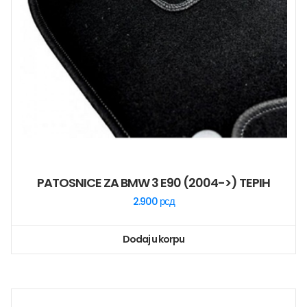
PATOSNICE ZA BMW 3 E90 (2004->) TEPIH
2.900
рсд
Dodaj u korpu