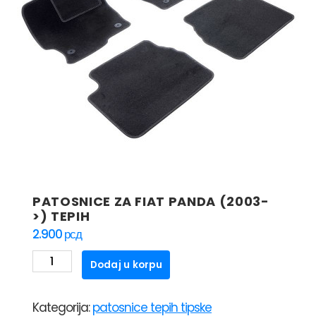
PATOSNICE ZA FIAT PANDA (2003-
>) TEPIH
2.900
рсд
PATOSNICE
Dodaj u korpu
ZA
FIAT
Kategorija:
patosnice tepih tipske
PANDA