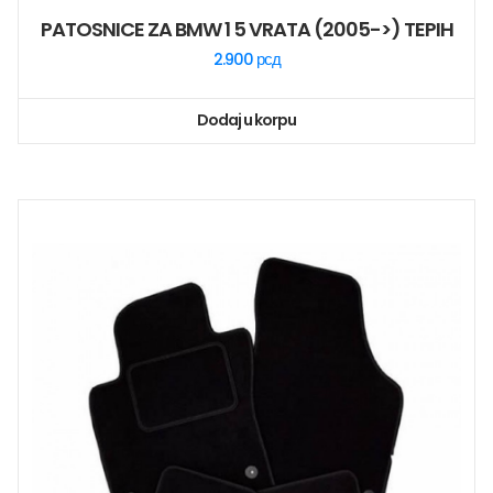
PATOSNICE ZA BMW 1 5 VRATA (2005->) TEPIH
2.900
рсд
Dodaj u korpu