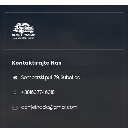
Kontaktirajte Nas
Somborski put 79, Subotica
+381637746318
danijel.nacic@gmail.com