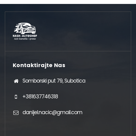
Kontaktirajte Nas
Somborski put 79, Subotica
+381637746318
danijel.nacic@gmail.com