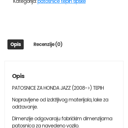
Kategorija:
patosnice tepih tipske
JAZZ
(2008-
>)
TEPIH
količina
Opis
Recenzije (0)
Opis
PATOSNICE ZA HONDA JAZZ (2008->) TEPIH
Napravljene od izdržljivog materijala, lake za
održavanje.
Dimenzije odgovaraju fabričkim dimenzijama
patosnica za navedeno vozilo.