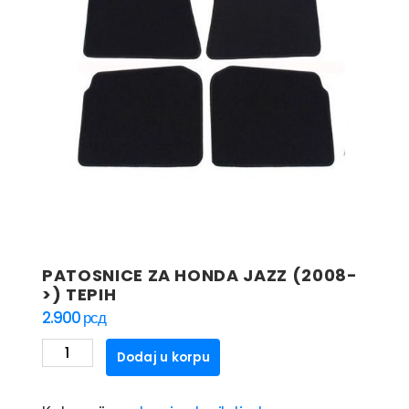
PATOSNICE ZA HONDA JAZZ (2008-
>) TEPIH
2.900
рсд
PATOSNICE
Dodaj u korpu
ZA
HONDA