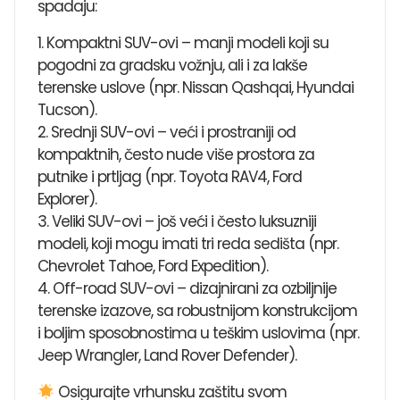
spadaju:
1. Kompaktni SUV-ovi – manji modeli koji su
pogodni za gradsku vožnju, ali i za lakše
terenske uslove (npr. Nissan Qashqai, Hyundai
Tucson).
2. Srednji SUV-ovi – veći i prostraniji od
kompaktnih, često nude više prostora za
putnike i prtljag (npr. Toyota RAV4, Ford
Explorer).
3. Veliki SUV-ovi – još veći i često luksuzniji
modeli, koji mogu imati tri reda sedišta (npr.
Chevrolet Tahoe, Ford Expedition).
4. Off-road SUV-ovi – dizajnirani za ozbiljnije
terenske izazove, sa robustnijom konstrukcijom
i boljim sposobnostima u teškim uslovima (npr.
Jeep Wrangler, Land Rover Defender).
Osigurajte vrhunsku zaštitu svom