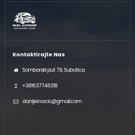
Kontaktirajte Nas
Somborski put 79, Subotica
+381637746318
danijel.nacic@gmail.com