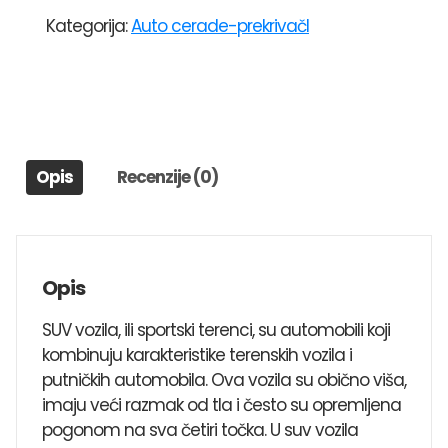
ZA
Kategorija:
Auto cerade-prekrivačI
SUV
VOZILA
VELIČINA
XXL
533x196x153
količina
Opis
Recenzije (0)
Opis
SUV vozila, ili sportski terenci, su automobili koji
kombinuju karakteristike terenskih vozila i
putničkih automobila. Ova vozila su obično viša,
imaju veći razmak od tla i često su opremljena
pogonom na sva četiri točka. U suv vozila