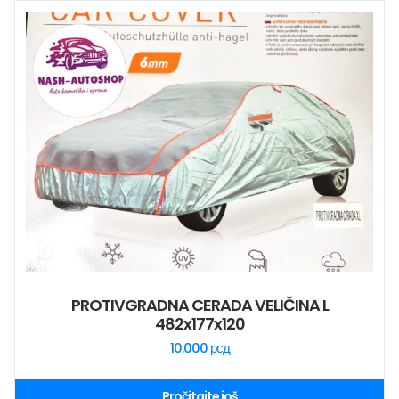
PROTIVGRADNA CERADA VELIČINA L
482x177x120
10.000
рсд
Pročitajte još