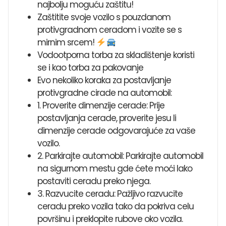
najbolju moguću zaštitu!
Zaštitite svoje vozilo s pouzdanom
protivgradnom ceradom i vozite se s
mirnim srcem!
Vodootporna torba za skladištenje koristi
se i kao torba za pakovanje
Evo nekoliko koraka za postavljanje
protivgradne cirade na automobil:
1. Proverite dimenzije cerade: Prije
postavljanja cerade, proverite jesu li
dimenzije cerade odgovarajuće za vaše
vozilo.
2. Parkirajte automobil: Parkirajte automobil
na sigurnom mestu gde ćete moći lako
postaviti ceradu preko njega.
3. Razvucite ceradu: Pažljivo razvucite
ceradu preko vozila tako da pokriva celu
površinu i preklopite rubove oko vozila.