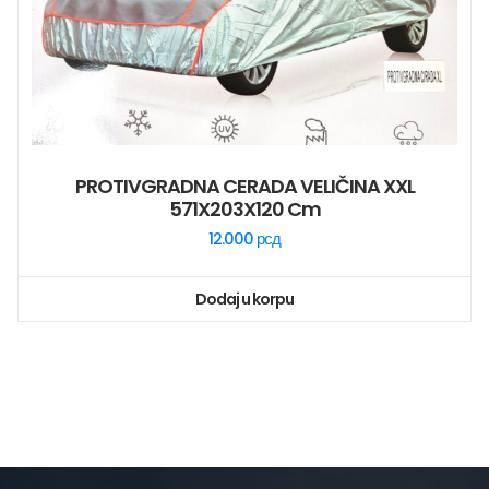
PROTIVGRADNA CERADA VELIČINA XXL
571X203X120 Cm
12.000
рсд
Dodaj u korpu