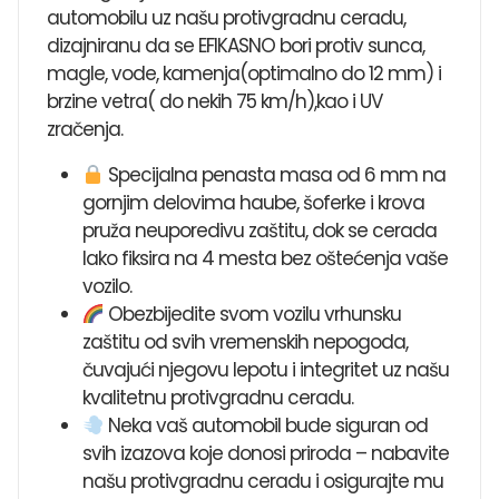
automobilu uz našu protivgradnu ceradu,
dizajniranu da se EFIKASNO bori protiv sunca,
magle, vode, kamenja(optimalno do 12 mm) i
brzine vetra( do nekih 75 km/h),kao i UV
zračenja.
Specijalna penasta masa od 6 mm na
gornjim delovima haube, šoferke i krova
pruža neuporedivu zaštitu, dok se cerada
lako fiksira na 4 mesta bez oštećenja vaše
vozilo.
Obezbijedite svom vozilu vrhunsku
zaštitu od svih vremenskih nepogoda,
čuvajući njegovu lepotu i integritet uz našu
kvalitetnu protivgradnu ceradu.
Neka vaš automobil bude siguran od
svih izazova koje donosi priroda – nabavite
našu protivgradnu ceradu i osigurajte mu