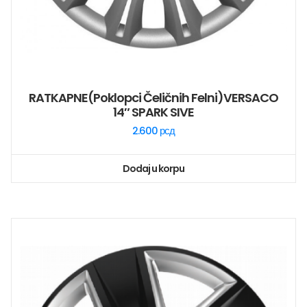
RATKAPNE(poklopci Čeličnih Felni)VERSACO
14″ SPARK SIVE
2.600
рсд
Dodaj u korpu