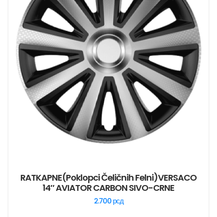
RATKAPNE(poklopci Čeličnih Felni)VERSACO
14″ AVIATOR CARBON SIVO-CRNE
2.700
рсд