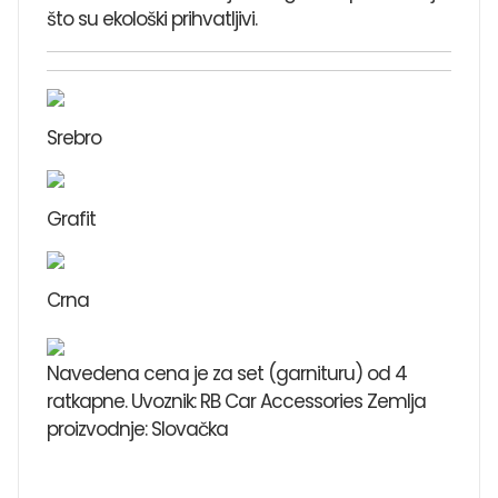
što su ekološki prihvatljivi.
Srebro
Grafit
Crna
Navedena cena je za set (garnituru) od 4
ratkapne. Uvoznik: RB Car Accessories Zemlja
proizvodnje: Slovačka