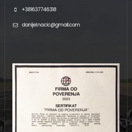
+381637746318
danijel.nacic@gmail.com