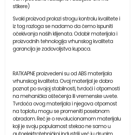
stikere)
Svaki proizvod prolazi strogu kontrolu kvalitete i
iz tog razloga se nadamo da ćemo ispuniti
očekivanja naših klijenata. Odabir materijala i
proizvodnih tehnologija vrhunskog kvaliteta
garancija je zadovoljstva kupaca.
RATKAPNE proizvedeni su od ABS materijala
vrhunskog kvaliteta. Ovaj materijal je dobro
poznat po svojoj stabilnosti, tvrdoći i otpornosti
na mehanička oštećenja ili vremenske uvete.
Tvrdoća ovog materijala i njegova otpornost
na toplotu mogu se promeniti posebnom
obradom. Reč je o revolucionarnom materijalu
koji je svoju popularnost stekao ne samo u
autoelektrotehničkoj industriji već iu drugim