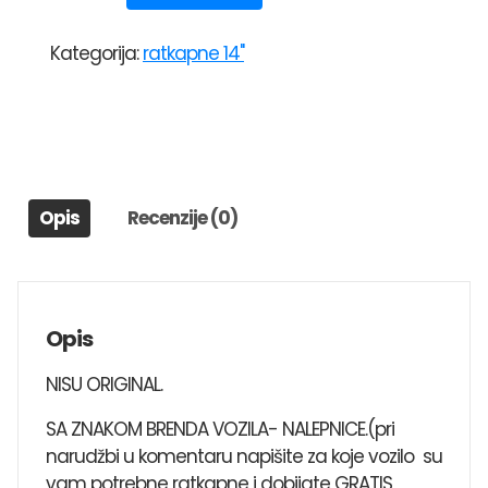
čeličnih
felni)VERSACO
Kategorija:
ratkapne 14"
14"
ESPRIT
SIVO-
CRNE
količina
Opis
Recenzije (0)
Opis
NISU ORIGINAL.
SA ZNAKOM BRENDA VOZILA- NALEPNICE.(pri
narudžbi u komentaru napišite za koje vozilo su
vam potrebne ratkapne i dobijate GRATIS