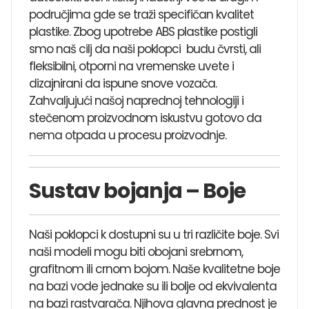
područjima gde se traži specifičan kvalitet
plastike. Zbog upotrebe ABS plastike postigli
smo naš cilj da naši poklopci budu čvrsti, ali
fleksibilni, otporni na vremenske uvete i
dizajnirani da ispune snove vozača.
Zahvaljujući našoj naprednoj tehnologiji i
stečenom proizvodnom iskustvu gotovo da
nema otpada u procesu proizvodnje.
Sustav bojanja – Boje
Naši poklopci k dostupni su u tri različite boje. Svi
naši modeli mogu biti obojani srebrnom,
grafitnom ili crnom bojom. Naše kvalitetne boje
na bazi vode jednake su ili bolje od ekvivalenta
na bazi rastvarača. Njihova glavna prednost je