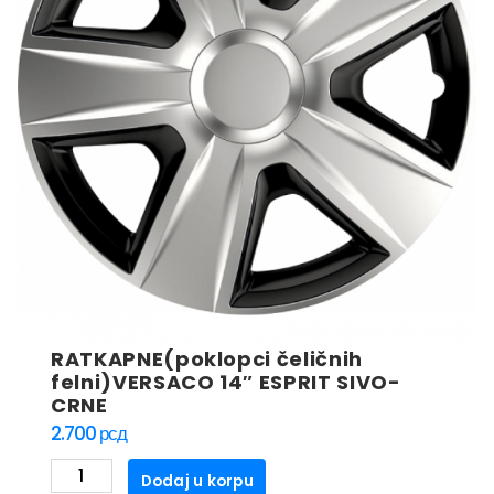
RATKAPNE(poklopci čeličnih
felni)VERSACO 14″ ESPRIT SIVO-
CRNE
2.700
рсд
RATKAPNE(poklopci
Dodaj u korpu